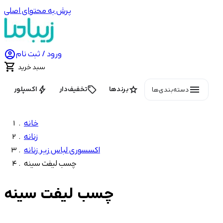
پرش به محتوای اصلی

ورود / ثبت نام

سبد خرید
menu
bolt
local_offer
star
برندها
تخفیف‌دار
اکسپلور
دسته‌بندی‌ها
خانه
زنانه
اکسسوری لباس زیر زنانه
چسب لیفت سینه
چسب لیفت سینه