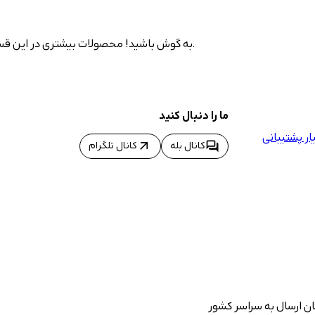
به گوش باشید! محصولات بیشتری در این قسمت به نمایش درخواهد آمد چرا که در حال اضافه شدن به سایت هستند.
ما را دنبال کنید
ر پشتیبانی
arrow_outward
forum
کانال بله
کانال تلگرام
ان ارسال به سراسر کشور