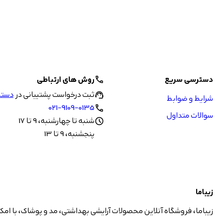
دسترسی سریع
روش های ارتباطی
call
ثبت درخواست پشتیبانی در
دستیا
support_agent
شرایط و ضوابط
021-9109-0135
call
سوالات متداول
شنبه تا چهارشنبه، 9 تا 17
schedule
پنجشنبه، 9 تا 13
زیباما
زیباما، فروشگاه آنلاین محصولات آرایشی بهداشتی، مد و پوشاک، با امک