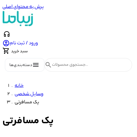
پرش به محتوای اصلی
headphones

ورود / ثبت نام

سبد خرید
menu
search
دسته‌بندی‌ها
خانه
وسایل شخصی
پک مسافرتی
پک مسافرتی
Price