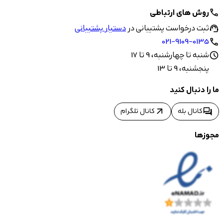
روش های ارتباطی
call
ثبت درخواست پشتیبانی در
دستیار پشتیبانی
support_agent
021-9109-0135
call
شنبه تا چهارشنبه، 9 تا 17
schedule
پنجشنبه، 9 تا 13
ما را دنبال کنید
arrow_outward
forum
کانال بله
کانال تلگرام
مجوزها