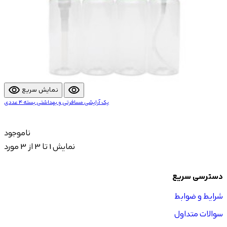
visibility
visibility
نمایش سریع
پک آرایشی مسافرتی و بهداشتی بسته 4 عددی
ناموجود
نمایش 1 تا 3 از 3 مورد
دسترسی سریع
شرایط و ضوابط
سوالات متداول