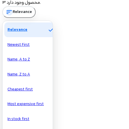
3 محصول وجود دارد.
sort
Relevance
تومان
تومان
Manufacturers
check
Relevance
Newest First
Name, A to Z
Name, Z to A
Cheapest first
Most expensive first
In stock first