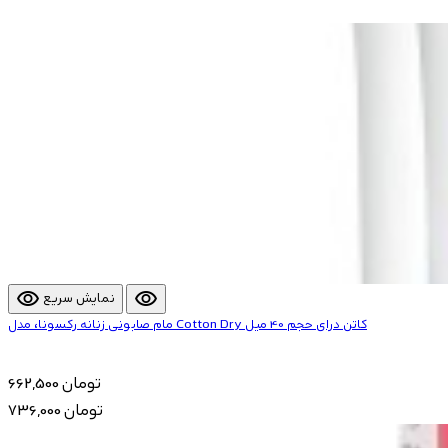
visibility
visibility
نمایش سریع
مام صابونی زنانه رکسونا، مدل Cotton Dry کاتن درای حجم 40 میل
662,500 تومان
736,000 تومان