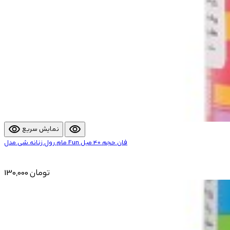
visibility
visibility
نمایش سریع
مام رول زنانه شی مدل Fun فان حجم 40 میل
130,000 تومان