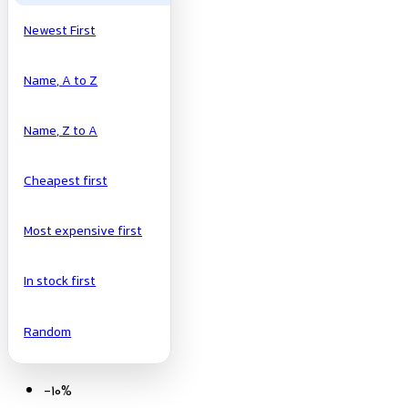
Newest First
Name, A to Z
Name, Z to A
Cheapest first
Most expensive first
In stock first
Random
-10%