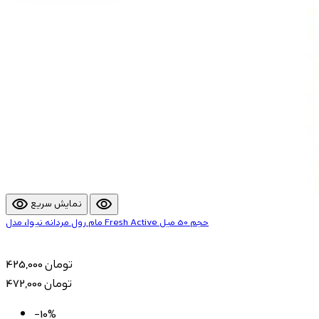
visibility
visibility
نمایش سریع
مام رول مردانه نیوا، مدل Fresh Active حجم 50 میل
425,000 تومان
472,000 تومان
-10%