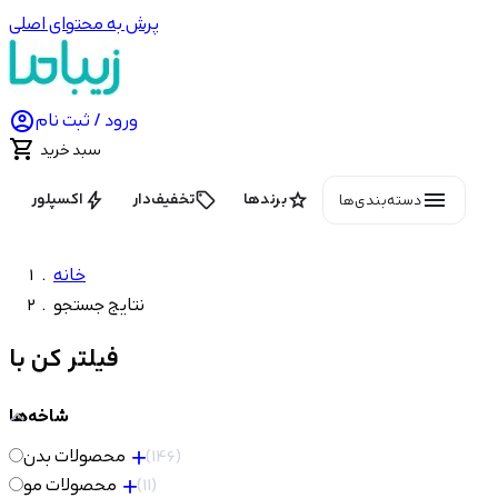
پرش به محتوای اصلی

ورود / ثبت نام

سبد خرید
menu
bolt
local_offer
star
برندها
تخفیف‌دار
اکسپلور
دسته‌بندی‌ها
خانه
نتایج جستجو
فیلتر کن با
شاخه‌ها
146
محصولات بدن
11
محصولات مو