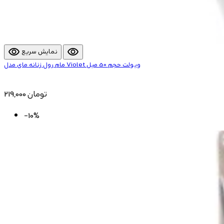
visibility
visibility
نمایش سریع
مام رول زنانه مای مدل Violet ویولت حجم 50 میل
219,000 تومان
-10%