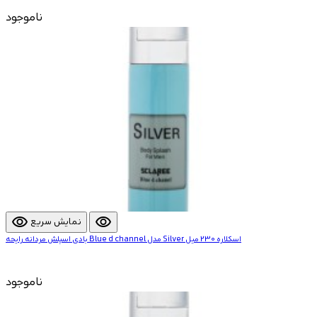
ناموجود
visibility
visibility
نمایش سریع
بادی اسپلش مردانه رایحه Blue d channel مدل Silver اسکلاره 230 میل
ناموجود