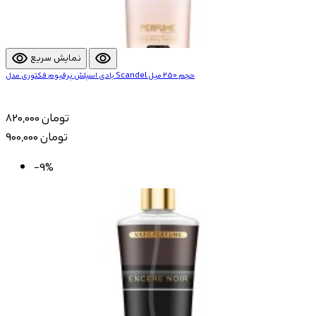
visibility
visibility
نمایش سریع
بادی اسپلش پرفیوم فکتوری مدل Scandel حجم 250 میل
820,000 تومان
900,000 تومان
-9%