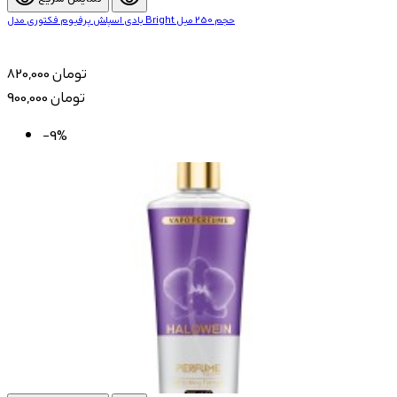
بادی اسپلش پرفیوم فکتوری مدل Bright حجم 250 میل
820,000 تومان
900,000 تومان
-9%