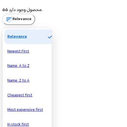
55 محصول وجود دارد.
Price
sort
Relevance
تومان
تومان
check
Manufacturers
Relevance
Newest First
Name, A to Z
Name, Z to A
Cheapest first
Most expensive first
In stock first