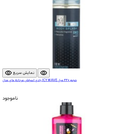
visibility
visibility
نمایش سریع
بادی اسپلش مردانه مای مدل ICY WAVE حجم 220 میل
ناموجود