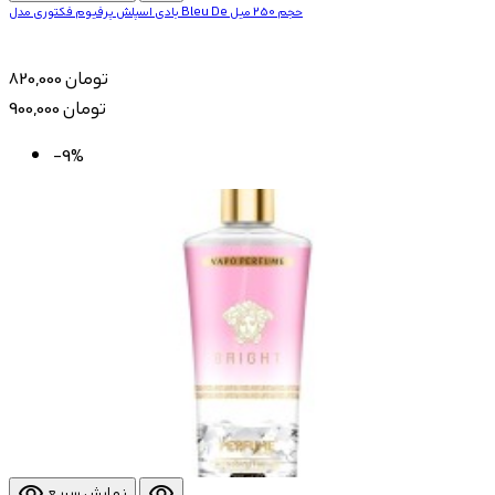
بادی اسپلش پرفیوم فکتوری مدل Bleu De حجم 250 میل
820,000 تومان
900,000 تومان
-9%
visibility
visibility
نمایش سریع