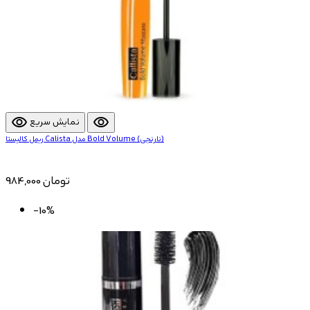
visibility
visibility
نمایش سریع
ریمل کالیستا Calista مدل Bold Volume (نارنجی)
984,000 تومان
-10%