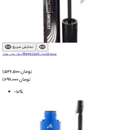
visibility
visibility
نمایش سریع
ریمل یورن مدل Mega Lash حجم 15 میل
1,526,500 تومان
1,696,000 تومان
-10%