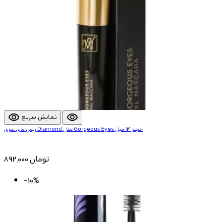
visibility
visibility
نمایش سریع
ریمل مای سری Diamond مدل Gorgeous Eyes حجم 14 میل
892,000 تومان
-10%