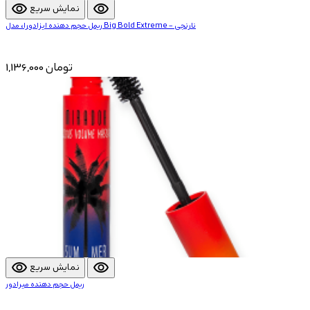
visibility
visibility
نمایش سریع
ریمل حجم دهنده ایزادورا، مدل Big Bold Extreme – نارنجی
1,136,000 تومان
visibility
visibility
نمایش سریع
ریمل حجم دهنده میرادور