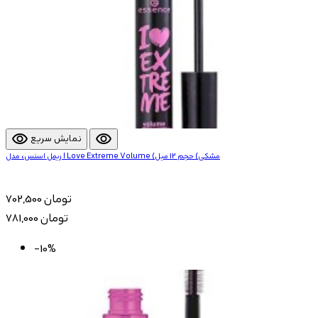
visibility
visibility
نمایش سریع
ریمل اسنس، مدل I Love Extreme Volume (مشکی) حجم 12 میل
702,500 تومان
781,000 تومان
-10%