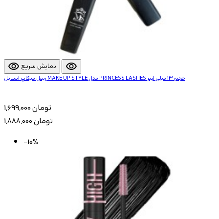
visibility
visibility
نمایش سریع
ریمل میکاپ استایل MAKE UP STYLE مدل PRINCESS LASHES حجم 13 میلی لیتر
1,699,000 تومان
1,888,000 تومان
-10%