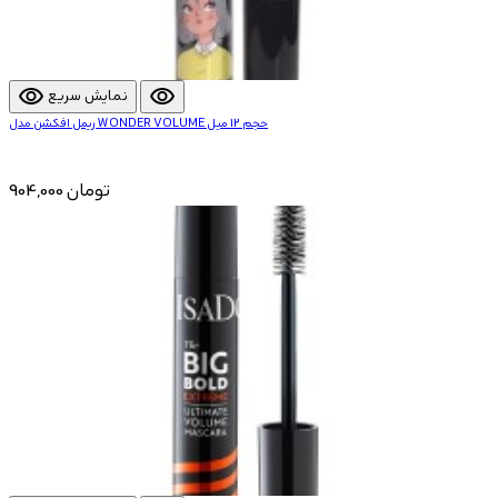
visibility
visibility
نمایش سریع
ریمل افکشن مدل WONDER VOLUME حجم 12 میل
904,000 تومان