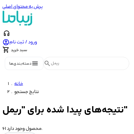
پرش به محتوای اصلی
headphones

ورود / ثبت نام

سبد خرید
menu
search
دسته‌بندی‌ها
خانه
نتایج جستجو
نتیجه‌های پیدا شده برای "ریمل"
شاخه‌ها
61 محصول وجود دارد.
60
آرایشی