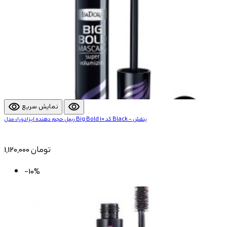
visibility
visibility
نمایش سریع
ریمل حجم دهنده ایزادورا، مدل Big Bold کد 10 Black – بنفش
1,120,000 تومان
-10%