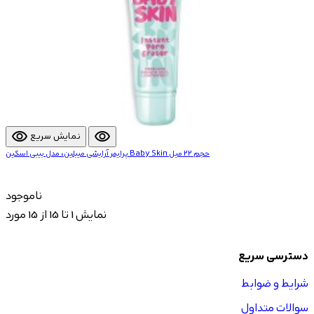
visibility
visibility
نمایش سریع
پرایمر آرایشی میبلین، مدل بیبی اسکین Baby Skin حجم 22 میل
ناموجود
نمایش 1 تا 15 از 15 مورد
دسترسی سریع
شرایط و ضوابط
سوالات متداول