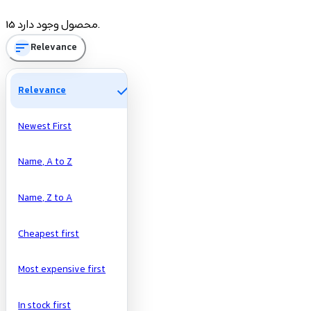
Price
15 محصول وجود دارد.
sort
Relevance
تومان
تومان
Manufacturers
check
Relevance
Newest First
Name, A to Z
Name, Z to A
Cheapest first
Most expensive first
In stock first