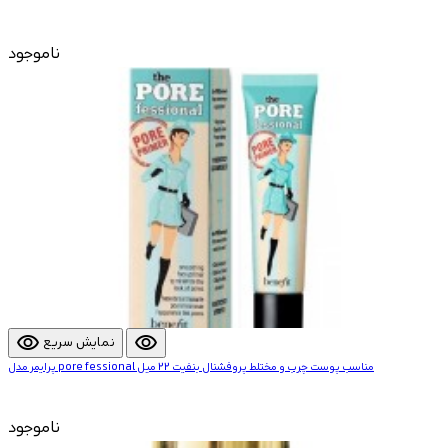
ناموجود
visibility
visibility
نمایش سریع
پرایمر مدل pore fessional مناسب پوست چرب و مختلط پروفشنال بنفیت 22 میل
ناموجود