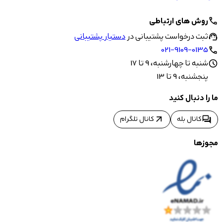
روش های ارتباطی
call
ثبت درخواست پشتیبانی در
دستیار پشتیبانی
support_agent
021-9109-0135
call
شنبه تا چهارشنبه، 9 تا 17
schedule
پنجشنبه، 9 تا 13
ما را دنبال کنید
arrow_outward
forum
کانال بله
کانال تلگرام
مجوزها