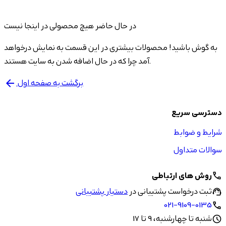
در حال حاضر هیچ محصولی در اینجا نیست
به گوش باشید! محصولات بیشتری در این قسمت به نمایش درخواهد
آمد چرا که در حال اضافه شدن به سایت هستند.
برگشت به صفحه اول
arrow_back
دسترسی سریع
شرایط و ضوابط
سوالات متداول
روش های ارتباطی
call
ثبت درخواست پشتیبانی در
دستیار پشتیبانی
support_agent
021-9109-0135
call
شنبه تا چهارشنبه، 9 تا 17
schedule