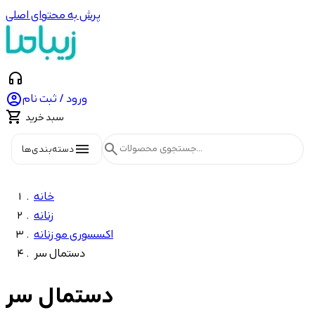
پرش به محتوای اصلی
headphones

ورود / ثبت نام

سبد خرید
menu
search
دسته‌بندی‌ها
خانه
زنانه
اکسسوری مو زنانه
دستمال سر
دستمال سر