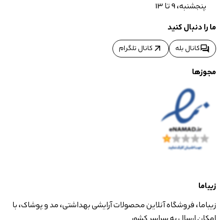
پنجشنبه، 9 تا 13
ما را دنبال کنید
arrow_outward
forum
کانال بله
کانال تلگرام
مجوزها
زیباما
زیباما، فروشگاه آنلاین محصولات آرایشی بهداشتی، مد و پوشاک، با
امکان ارسال به سراسر کشور