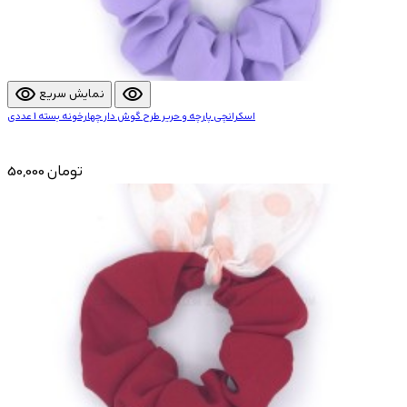
visibility
visibility
نمایش سریع
اسکرانچی پارچه و حریر طرح گوش دار چهارخونه بسته 1 عددی
50,000 تومان