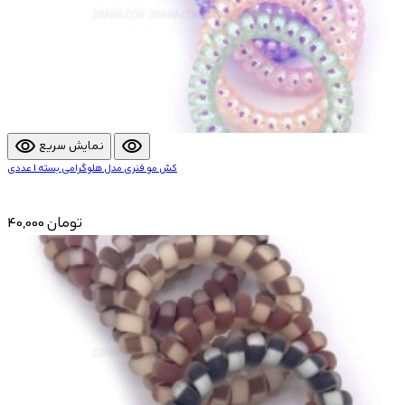
visibility
visibility
نمایش سریع
کش مو فنری مدل هلوگرامی بسته 1 عددی
40,000 تومان