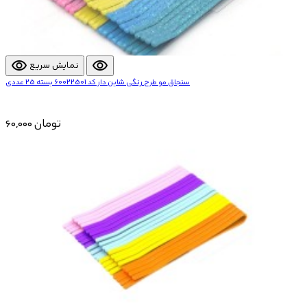
visibility
visibility
نمایش سریع
سنجاق مو طرح رنگی شاین دار کد 60022501 بسته 25 عددی
60,000 تومان