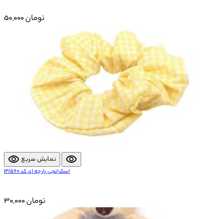
50,000 تومان
visibility
visibility
نمایش سریع
اسکرانچی پارچه ای کد 121560
30,000 تومان