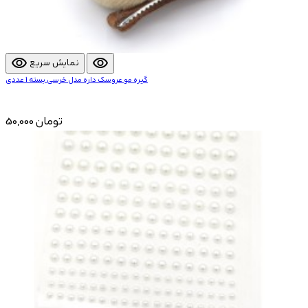
visibility
visibility
نمایش سریع
گیره مو عروسک داره مدل خرسی بسته 1 عددی
50,000 تومان