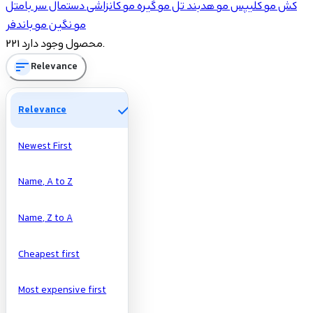
کش مو
کلیپس مو
هدبند
تل مو
گیره مو
کانزاشی
دستمال سر
بامتل
1
باندفر
مو
نگین مو
باندفر
17
تل مو
221 محصول وجود دارد.
13
نگین مو
sort
Relevance
5
هدبند
4
کانزاشی
91
کش مو
check
Relevance
14
کلیپس مو
76
گیره مو
Newest First
Price
Name, A to Z
Name, Z to A
تومان
تومان
Manufacturers
Cheapest first
Most expensive first