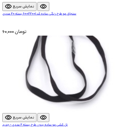
visibility
visibility
نمایش سریع
سنجاق مو طرح رنگی ساده کد 60022001 بسته 20 عددی
60,000 تومان
visibility
visibility
نمایش سریع
تل کشی مو ساده بدون طرح بسته 2 عددی - جدید