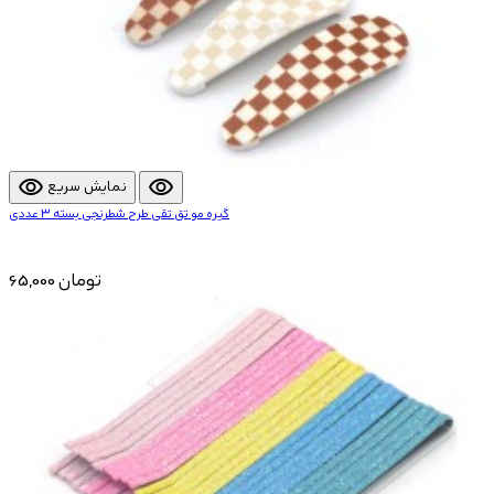
visibility
visibility
نمایش سریع
گیره مو تق تقی طرح شطرنجی بسته 3 عددی
65,000 تومان