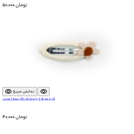
50,000 تومان
visibility
visibility
نمایش سریع
گیره مو طرح بابونه کد 50 بسته 1 عددی
40,000 تومان