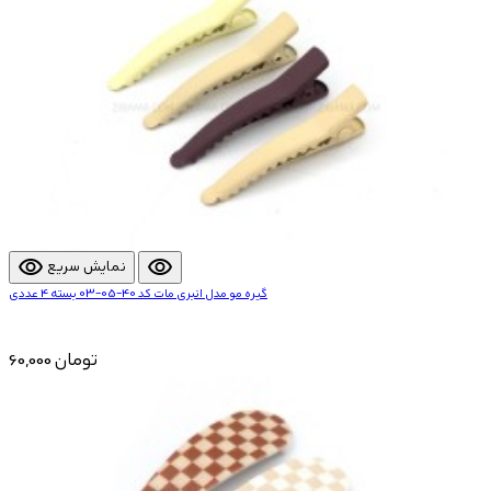
visibility
visibility
نمایش سریع
گیره مو مدل انبری مات کد 40-05-03 بسته 4 عددی
60,000 تومان