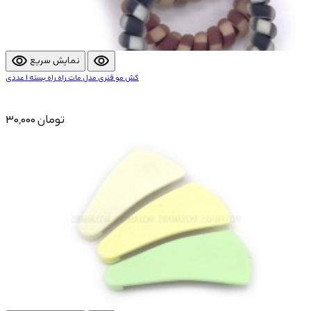
visibility
visibility
نمایش سریع
کش مو فنری مدل مات راه راه بسته 1 عددی
30,000 تومان