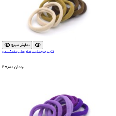
visibility
visibility
نمایش سریع
کش مو حوله ای طیف قهوه ای بسته 8 عددی
45,000 تومان