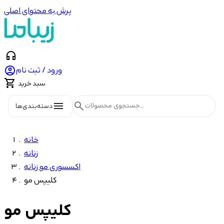
پرش به محتوای اصلی
headphones

ورود / ثبت نام

سبد خرید
menu
search
دسته‌بندی‌ها
خانه
زنانه
اکسسوری مو زنانه
کلیپس مو
کلیپس مو