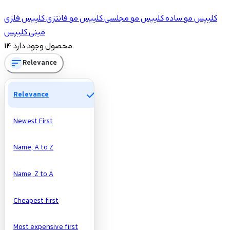
Price
کلیپس مو ساده
کلیپس مو مجلسی
کلیپس مو فانتزی
کلیپس فلزی
مینی کلیپس
تومان
تومان
14 محصول وجود دارد.
Manufacturers
sort
Relevance
check
Relevance
Newest First
Name, A to Z
Name, Z to A
Cheapest first
Most expensive first