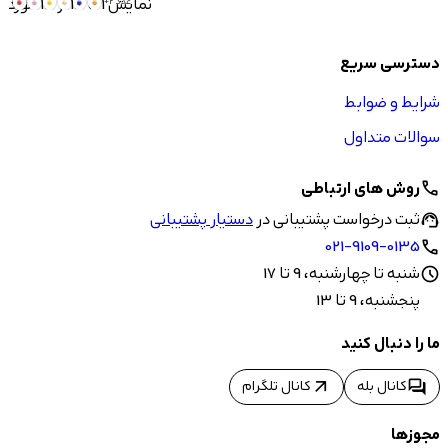
نمایش 1 تا 14 از 14 مورد
+2 عدد
دسترسی سریع
شرایط و ضوابط
سوالات متداول
روش های ارتباطی
call
ثبت درخواست پشتیبانی در
دستیار پشتیبانی
support_agent
021-9109-0135
call
شنبه تا چهارشنبه، 9 تا 17
schedule
پنجشنبه، 9 تا 13
ما را دنبال کنید
arrow_outward
forum
کانال بله
کانال تلگرام
مجوزها