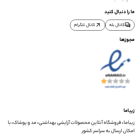
ما را دنبال کنید
arrow_outward
forum
کانال بله
کانال تلگرام
مجوزها
زیباما
زیباما، فروشگاه آنلاین محصولات آرایشی بهداشتی، مد و پوشاک، با
امکان ارسال به سراسر کشور