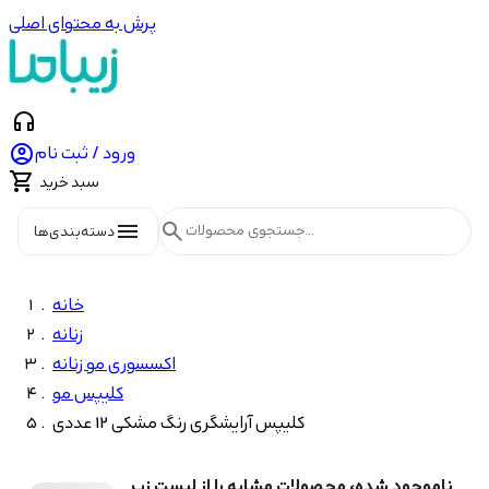
پرش به محتوای اصلی
headphones

ورود / ثبت نام

سبد خرید
menu
search
دسته‌بندی‌ها
خانه
زنانه
اکسسوری مو زنانه
کلیپس مو
کلیپس آرایشگری رنگ مشکی 12 عددی
ناموجود شده، محصولات مشابه را از لیست زیر