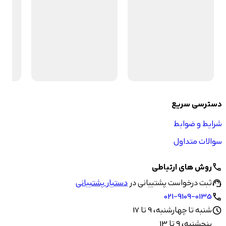
دسترسی سریع
شرایط و ضوابط
سوالات متداول
روش های ارتباطی
call
ثبت درخواست پشتیبانی در
دستیار پشتیبانی
support_agent
021-9109-0135
call
شنبه تا چهارشنبه، 9 تا 17
schedule
پنجشنبه، 9 تا 13