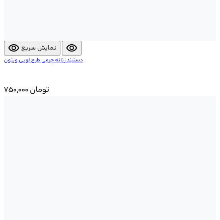
visibility
visibility
نمایش سریع
دستبند زنانه چرمی طرح لویی ویتون
750,000 تومان