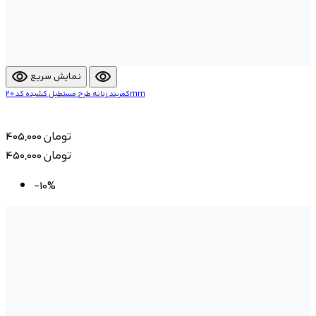
visibility
visibility
نمایش سریع
کمربند زنانه طرح مستطیل کشیده کد 20mm
405,000 تومان
450,000 تومان
-10%