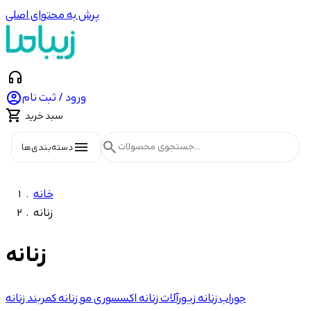
پرش به محتوای اصلی
headphones

ورود / ثبت نام

سبد خرید
menu
search
دسته‌بندی‌ها
خانه
زنانه
زنانه
شاخه‌ها
جوراب زنانه
زیورآلات زنانه
اکسسوری مو زنانه
کمربند زنانه
221
اکسسوری مو زنانه