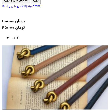
visibility
visibility
کمربند زنانه طرح پاپیون کد 15mm
405,000 تومان
450,000 تومان
-10%