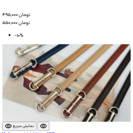
495,000 تومان
550,000 تومان
-10%
visibility
visibility
نمایش سریع