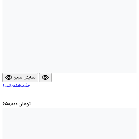
visibility
visibility
نمایش سریع
بنگل زنانه طرح موج
650,000 تومان