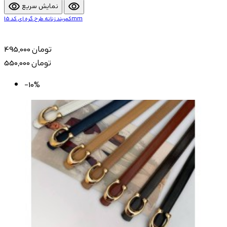
visibility
visibility
نمایش سریع
کمربند زنانه طرح گره ای کد 15mm
495,000 تومان
550,000 تومان
-10%