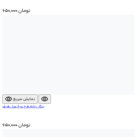
650,000 تومان
visibility
visibility
نمایش سریع
بنگل زنانه طرح میخ مدل ظریف
650,000 تومان