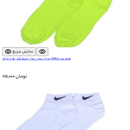
visibility
visibility
نمایش سریع
جوراب مچی مدل وسط کش طرح نایک Nike طیف سبز
85,000 تومان