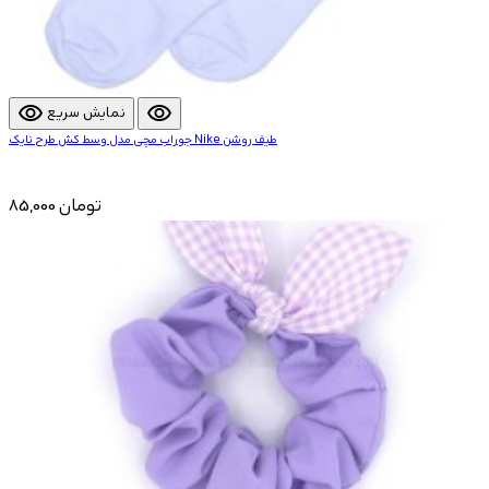
visibility
visibility
نمایش سریع
جوراب مچی مدل وسط کش طرح نایک Nike طیف روشن
85,000 تومان