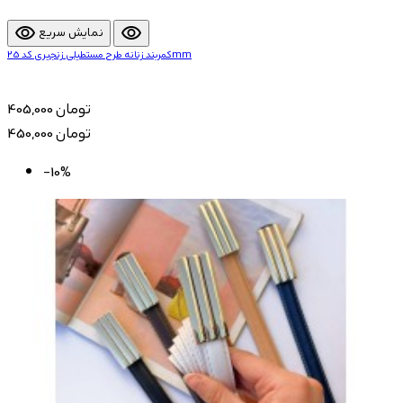
visibility
visibility
نمایش سریع
کمربند زنانه طرح مستطیلی زنجیری کد 25mm
405,000 تومان
450,000 تومان
-10%