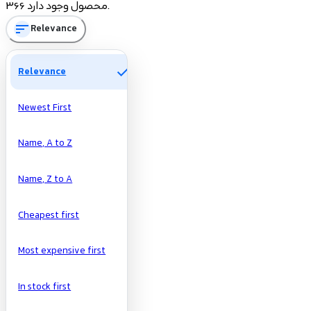
366 محصول وجود دارد.
55
جوراب زنانه
sort
Relevance
60
زیورآلات زنانه
30
کمربند زنانه
check
Relevance
Price
Newest First
تومان
تومان
Name, A to Z
Manufacturers
Name, Z to A
Cheapest first
Most expensive first
In stock first