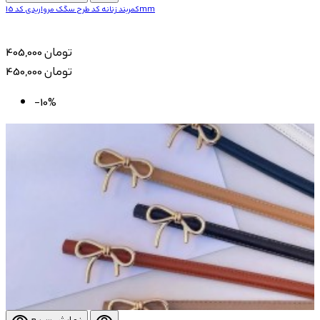
کمربند زنانه کد طرح سگک مرواریدی کد 15mm
405,000 تومان
450,000 تومان
-10%
نمایش سریع