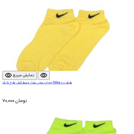
visibility
visibility
نمایش سریع
جوراب مچی مدل وسط کش طرح نایک Nike طیف زرد
70,000 تومان