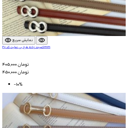
visibility
visibility
نمایش سریع
کمربند زنانه طرح بی نهایت کد 20mm
405,000 تومان
450,000 تومان
-10%