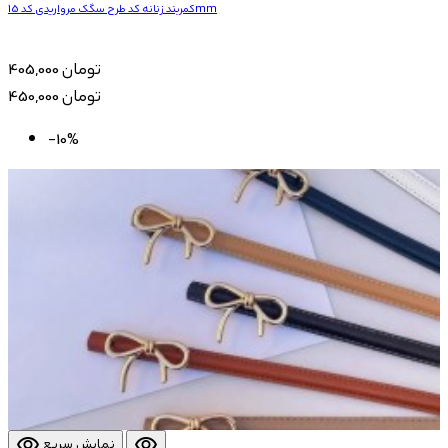
کمربند زنانه کد طرح سگک مرواریدی کد 15mm
405,000 تومان
450,000 تومان
-10%
visibility
visibility
نمایش سریع