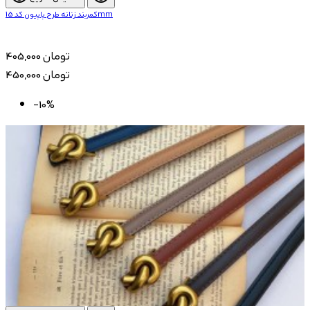
کمربند زنانه طرح پاپیون کد 15mm
405,000 تومان
450,000 تومان
-10%