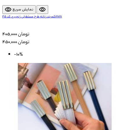
visibility
visibility
نمایش سریع
کمربند زنانه طرح مستطیلی زنجیری کد 25mm
405,000 تومان
450,000 تومان
-10%