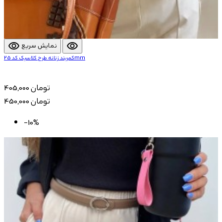
visibility
visibility
نمایش سریع
کمربند زنانه طرح کلاسیک کد 25mm
405,000 تومان
450,000 تومان
-10%