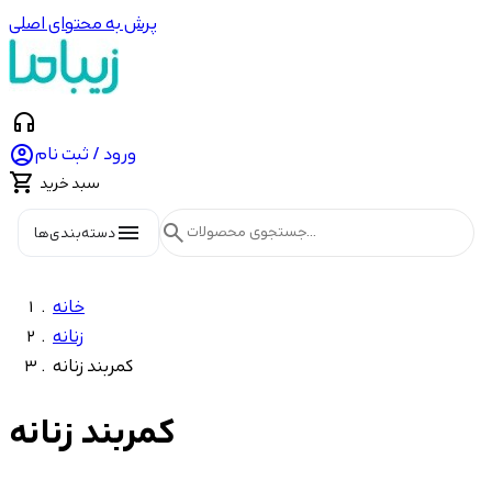
پرش به محتوای اصلی
headphones

ورود / ثبت نام

سبد خرید
menu
search
دسته‌بندی‌ها
خانه
زنانه
کمربند زنانه
کمربند زنانه
Price