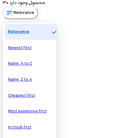
30 محصول وجود دارد.
sort
Relevance
تومان
تومان
Manufacturers
check
Relevance
Newest First
Name, A to Z
Name, Z to A
Cheapest first
Most expensive first
In stock first