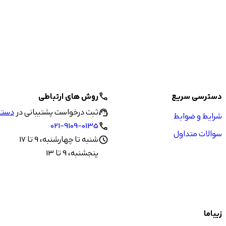
دسترسی سریع
روش های ارتباطی
call
ثبت درخواست پشتیبانی در
دستیا
support_agent
شرایط و ضوابط
021-9109-0135
call
سوالات متداول
شنبه تا چهارشنبه، 9 تا 17
schedule
پنجشنبه، 9 تا 13
زیباما