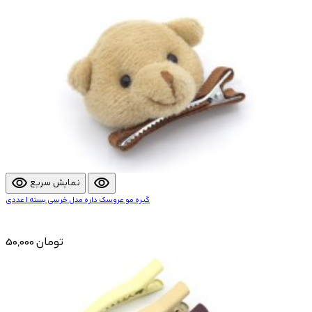
visibility
visibility
نمایش سریع
گیره مو عروسک داره مدل خرسی بسته 1 عددی
50,000 تومان