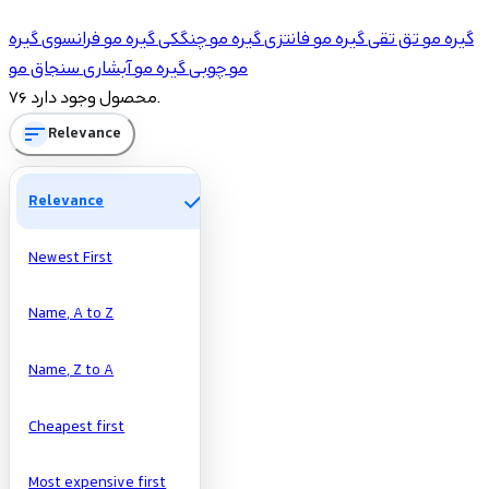
شاخه‌ها
گیره مو تق تقی
گیره مو فانتزی
گیره مو چنگکی
گیره مو فرانسوی
گیره
12
سنجاق مو
مو چوبی
گیره مو آبشاری
سنجاق مو
76 محصول وجود دارد.
Price
sort
Relevance
تومان
تومان
check
Relevance
Manufacturers
Newest First
Name, A to Z
Name, Z to A
Cheapest first
Most expensive first