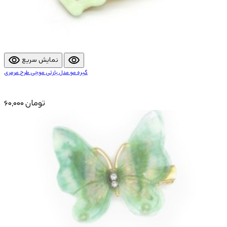
visibility
visibility
نمایش سریع
گیره مو مدل بارتی موجی طرح مرمری
60,000 تومان