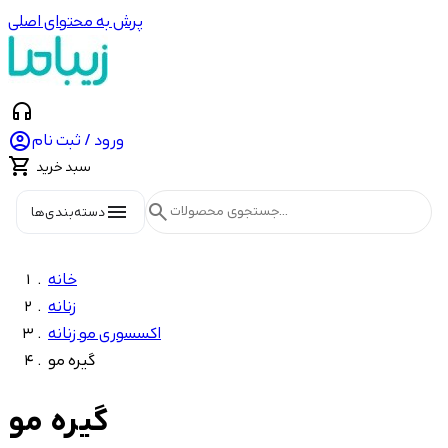
پرش به محتوای اصلی
headphones

ورود / ثبت نام

سبد خرید
menu
search
دسته‌بندی‌ها
خانه
زنانه
اکسسوری مو زنانه
گیره مو
گیره مو