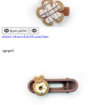
visibility
visibility
نمایش سریع
پک گیره مو طرح بابونه کد F02 بسته 2 عددی
ناموجود