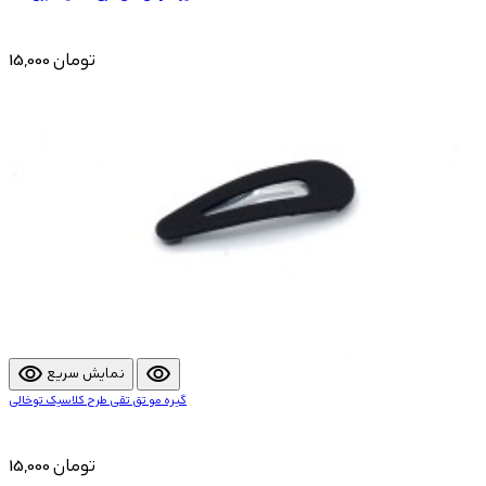
15,000 تومان
visibility
visibility
نمایش سریع
گیره مو تق تقی طرح کلاسیک توخالی
15,000 تومان