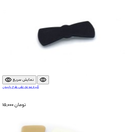
visibility
visibility
نمایش سریع
گیره مو تق تقی طرح پاپیون
15,000 تومان