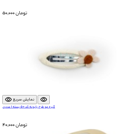
50,000 تومان
visibility
visibility
نمایش سریع
گیره مو طرح بابونه کد 50 بسته 1 عددی
40,000 تومان