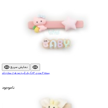
visibility
visibility
نمایش سریع
پک گیره مو طرح ستاره کد C02 بسته 2 عددی
ناموجود