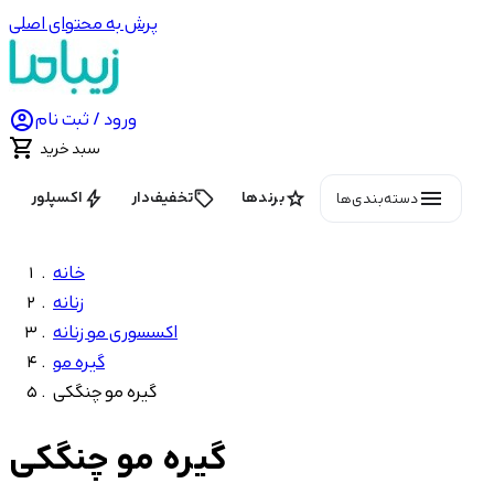
پرش به محتوای اصلی

ورود / ثبت نام

سبد خرید
menu
bolt
local_offer
star
برندها
تخفیف‌دار
اکسپلور
دسته‌بندی‌ها
خانه
زنانه
اکسسوری مو زنانه
گیره مو
گیره مو چنگکی
گیره مو چنگکی