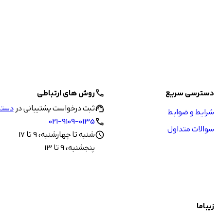
دسترسی سریع
روش های ارتباطی
call
ثبت درخواست پشتیبانی در
دستیا
support_agent
شرایط و ضوابط
021-9109-0135
call
سوالات متداول
شنبه تا چهارشنبه، 9 تا 17
schedule
پنجشنبه، 9 تا 13
زیباما