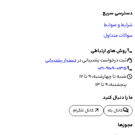
دسترسی سریع
شرایط و ضوابط
سوالات متداول
روش های ارتباطی
call
ثبت درخواست پشتیبانی در
دستیار پشتیبانی
support_agent
021-9109-0135
call
شنبه تا چهارشنبه، 9 تا 17
schedule
پنجشنبه، 9 تا 13
ما را دنبال کنید
arrow_outward
forum
کانال بله
کانال تلگرام
مجوزها