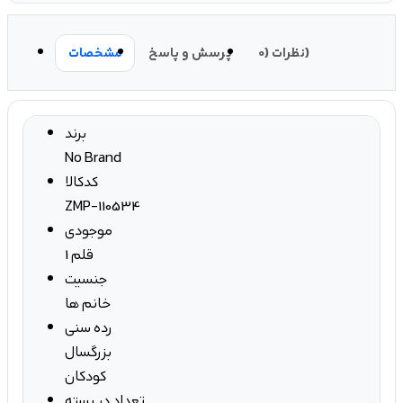
نظرات (0)
پرسش و پاسخ
مشخصات
برند
No Brand
کدکالا
ZMP-110534
موجودی
1 قلم
جنسیت
خانم ها
رده سنی
بزرگسال
کودکان
تعداد در بسته