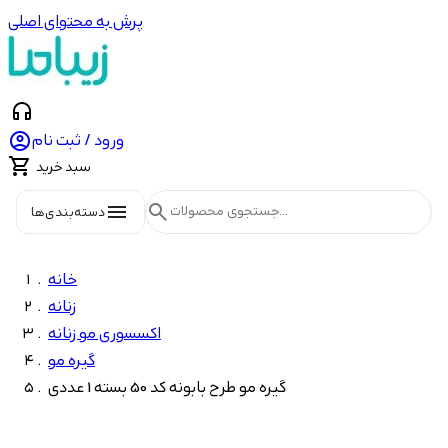
پرش به محتوای اصلی
headphones

ورود / ثبت نام

سبد خرید
menu
search
دسته‌بندی‌ها
خانه
زنانه
اکسسوری مو زنانه
گیره مو
گیره مو طرح بابونه کد 50 بسته 1 عددی