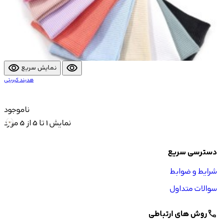
visibility
visibility
نمایش سریع
هدبند کبریتی
ناموجود
نمایش 1 تا 5 از 5 مورد
دسترسی سریع
شرایط و ضوابط
سوالات متداول
روش های ارتباطی
call