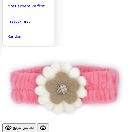
Most expensive first
In stock first
Random
visibility
visibility
نمایش سریع