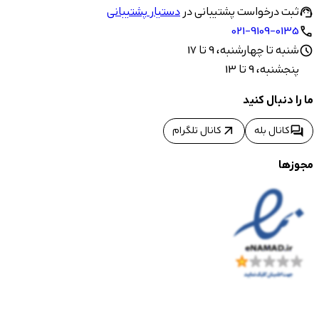
ثبت درخواست پشتیبانی در
دستیار پشتیبانی
support_agent
021-9109-0135
call
شنبه تا چهارشنبه، 9 تا 17
schedule
پنجشنبه، 9 تا 13
ما را دنبال کنید
arrow_outward
forum
کانال بله
کانال تلگرام
مجوزها