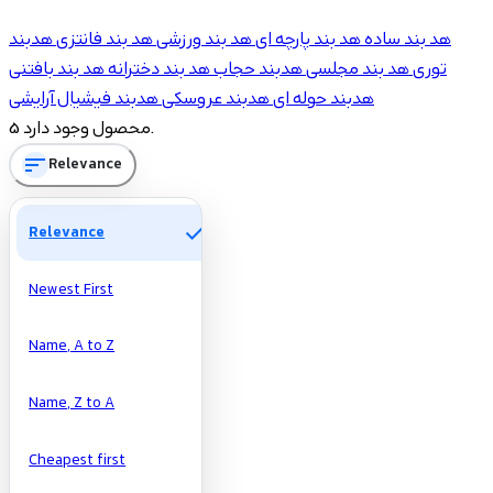
Price
هد بند ساده
هد بند پارچه ای
هد بند ورزشی
هد بند فانتزی
هدبند
توری
هد بند مجلسی
هدبند حجاب
هد بند دخترانه
هد بند بافتنی
تومان
تومان
هدبند حوله ای
هدبند عروسکی
هدبند فیشیال آرایشی
5 محصول وجود دارد.
Manufacturers
sort
Relevance
check
Relevance
Newest First
Name, A to Z
Name, Z to A
Cheapest first