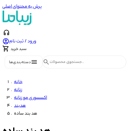
پرش به محتوای اصلی
headphones

ورود / ثبت نام

سبد خرید
menu
search
دسته‌بندی‌ها
خانه
زنانه
اکسسوری مو زنانه
هدبند
هد بند ساده