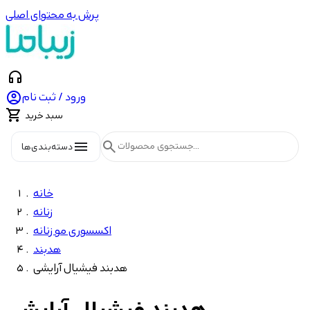
پرش به محتوای اصلی
headphones

ورود / ثبت نام

سبد خرید
menu
search
دسته‌بندی‌ها
خانه
زنانه
اکسسوری مو زنانه
هدبند
هدبند فیشیال آرایشی