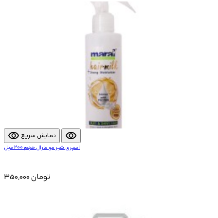
visibility
visibility
نمایش سریع
اسپری شیر مو مارال حجم 200 میل
350,000 تومان