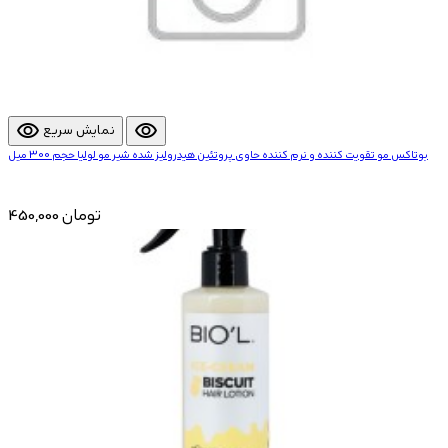
visibility
visibility
نمایش سریع
بوتاکس مو تقویت کننده و نرم کننده حاوی پروتئین هیدرولیز شده شیر مو لولیا حجم 300 میل
450,000 تومان