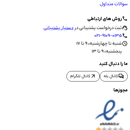
سوالات متداول
روش های ارتباطی
call
ثبت درخواست پشتیبانی در
دستیار پشتیبانی
support_agent
021-9109-0135
call
شنبه تا چهارشنبه، 9 تا 17
schedule
پنجشنبه، 9 تا 13
ما را دنبال کنید
arrow_outward
forum
کانال بله
کانال تلگرام
مجوزها