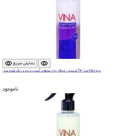
visibility
visibility
نمایش سریع
لوسیون دوفاز برای موهای آسیب دیده و رنگ شده مدل T4 وینا 250 میل
ناموجود