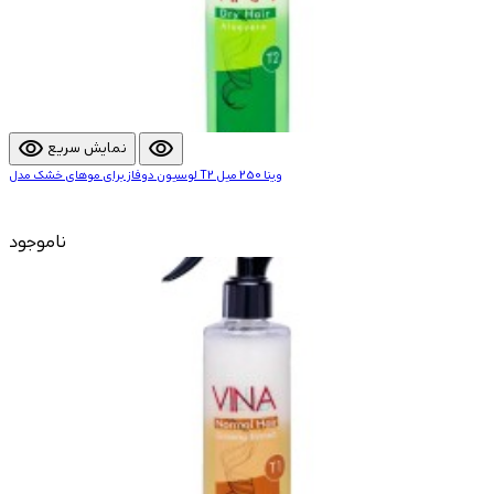
visibility
visibility
نمایش سریع
لوسیون دوفاز برای موهای خشک مدل T2 وینا 250 میل
ناموجود