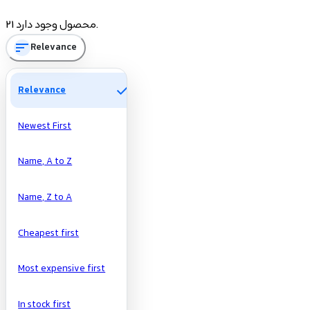
Price
21 محصول وجود دارد.
sort
Relevance
تومان
تومان
Manufacturers
check
Relevance
Newest First
Name, A to Z
Name, Z to A
Cheapest first
Most expensive first
In stock first