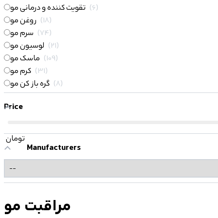
6
تقویت کننده و درمانی مو
18
روغن مو
74
سرم مو
21
لوسیون مو
109
ماسک مو
31
کرم مو
8
گره باز کن مو
Price
تومان
Manufacturers
مراقبت مو