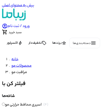
پرش به محتوای اصلی

ورود / ثبت نام

سبد خرید
menu
bolt
local_offer
star
برندها
تخفیف‌دار
اکسپلور
دسته‌بندی‌ها
خانه
محصولات مو
مراقبت مو
فیلتر کن با
شاخه‌ها
4
اسپری محافظ حرارتی مو