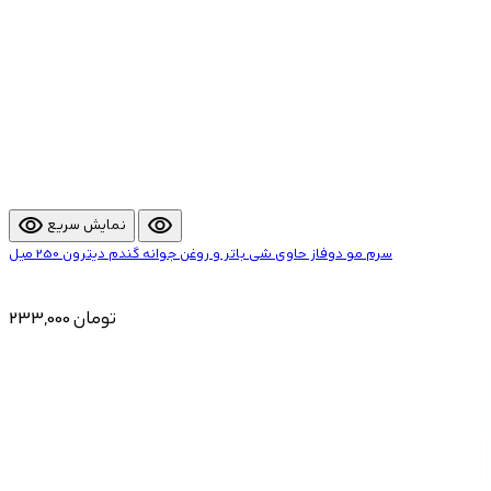
visibility
visibility
نمایش سریع
سرم مو دوفاز حاوی شی باتر و روغن جوانه گندم دیترون 250 میل
233,000 تومان