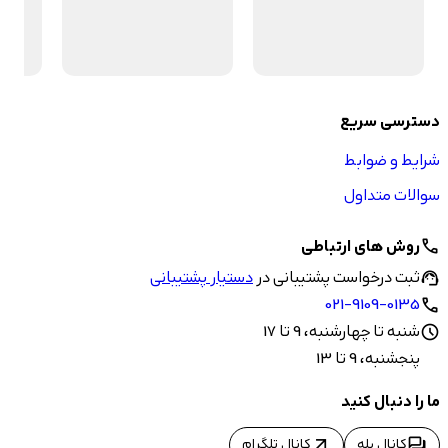
دسترسی سریع
شرایط و ضوابط
سوالات متداول
روش های ارتباطی
call
ثبت درخواست پشتیبانی در
دستیار پشتیبانی
support_agent
021-9109-0135
call
شنبه تا چهارشنبه، 9 تا 17
schedule
پنجشنبه، 9 تا 13
ما را دنبال کنید
arrow_outward
forum
کانال بله
کانال تلگرام