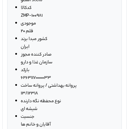
کدکالا
ZMP-100981
موجودی
20 قلم
کشور مبدا برند
ایران
صادر کننده مجوز
سازمان غذا و دارو
بارکد
6263117000033
پروانه بهداشتی / پروانه ساخت
13/12318
نوع محفظه نگه دارنده
شیشه ای
جنسیت
آقایان و خانم ها