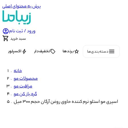
پرش به محتوای اصلی

ورود / ثبت نام

سبد خرید
menu
bolt
local_offer
star
برندها
تخفیف‌دار
اکسپلور
دسته‌بندی‌ها
خانه
محصولات مو
مراقبت مو
گره باز کن مو
اسپری مو استلو نرم کننده حاوی روغن آرگان حجم 300 میل