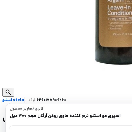
search
6260175906260
بارکد
استلو stelo
گالری تصاویر محصول
وی روغن آرگان حجم 300 میل
اسپری مو استلو نرم کننده حاوی روغن آرگان حجم 300 میل