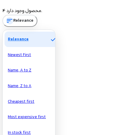
Price
4 محصول وجود دارد.
sort
Relevance
تومان
تومان
Manufacturers
check
Relevance
Newest First
Name, A to Z
Name, Z to A
Cheapest first
Most expensive first
In stock first