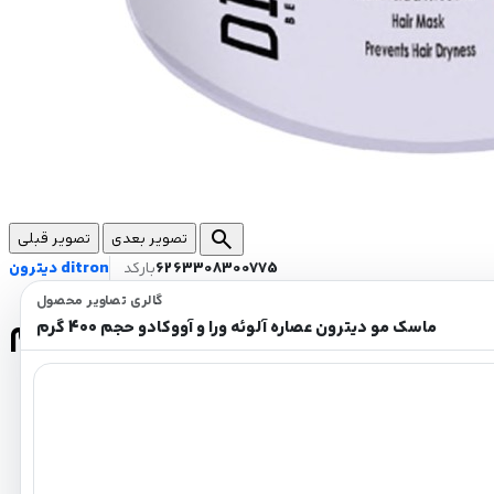
search
تصویر بعدی
تصویر قبلی
6263308300775
بارکد
دیترون ditron
گالری تصاویر محصول
 ورا و آووکادو حجم 400 گرم
ماسک مو دیترون عصاره آلوئه ورا و آووکادو حجم 400 گرم
مناسب برای موهای نرمال، خشک و رنگ شده
مرطوب کننده بافت مو
تغذیه کننده موها