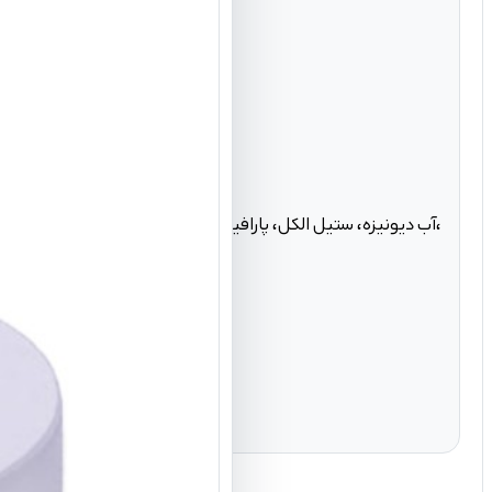
، دکسپانتنول، بهنترمونیوک کلراید، توکوفریل استات، لاکتیک اسید، اسانس مجاز آرایشی و بهداشتی، بنزایزوتیازولینون و متیل ایزوتیازولینون.
آب دیونیزه، ستیل الکل، پارافین مایع، کوکامیدو پروپیل بتایین،