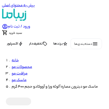
پرش به محتوای اصلی

ورود / ثبت نام

سبد خرید
menu
bolt
local_offer
star
برندها
تخفیف‌دار
اکسپلور
دسته‌بندی‌ها
خانه
محصولات مو
مراقبت مو
ماسک مو
ماسک مو دیترون عصاره آلوئه ورا و آووکادو حجم 400 گرم