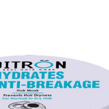
 گلیسیرین، پروپیلن گلیکول، اتیل هگزیل متوکسی سینامات، عصاره آلوئه و
Peg7 گلیسیریل کوکوات، سیلیکون
پس از شستشوی سر با شامپو مقدار کافی از ماسک به مدت 2 الی 5 دقیقه به موها بزنید و سپس آبکشی نمایید.