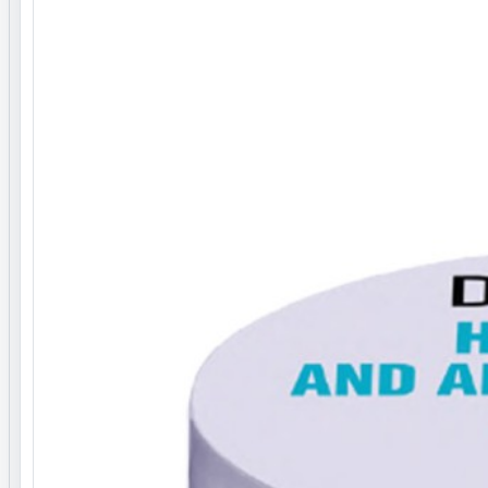
آلوئه ورا
آووکادو
عصاره آلوئه ورا، روغن آووکادو
فرم محصول
کرمی
ترکیبات
را، روغن آووکادو، سایکلو پنتا سیلوکسان، اکتیل دودکانول،
 کواترنیم 18 و تری دست-16 و تری دست 12
روش استفاده
نگهداری و هشدارها
در دمای اتاق (20 الی 30 درجه سانتیگراد) نگهداری شود.
در صورت ورود به چشم ، چشم ها را با آب فراوان بشوریید
دور از دسترس اطفال بگذارید.