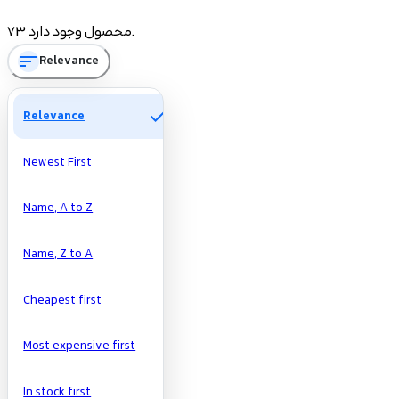
Price
73 محصول وجود دارد.
sort
Relevance
تومان
تومان
Manufacturers
check
Relevance
Newest First
Name, A to Z
Name, Z to A
Cheapest first
Most expensive first
In stock first