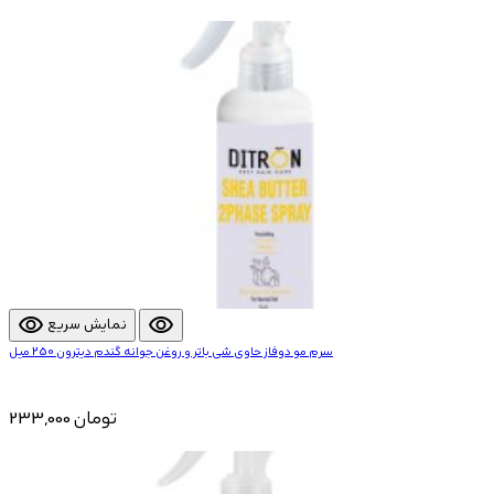
visibility
visibility
نمایش سریع
سرم مو دوفاز حاوی شی باتر و روغن جوانه گندم دیترون 250 میل
233,000 تومان