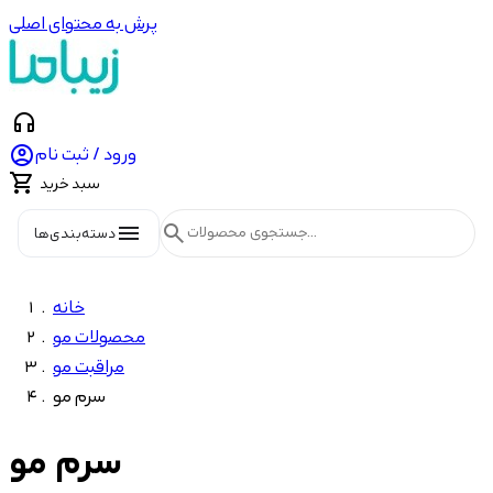
پرش به محتوای اصلی
headphones

ورود / ثبت نام

سبد خرید
menu
search
دسته‌بندی‌ها
خانه
محصولات مو
مراقبت مو
سرم مو
سرم مو