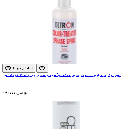
visibility
visibility
نمایش سریع
سرم دوفاز مو دیترون مناسب موهای رنگ شده و آسیب دیده حاوی روغن هسته انار 250 میل
241,000 تومان