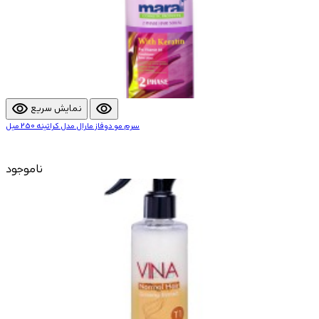
visibility
visibility
نمایش سریع
سرم مو دوفاز مارال مدل کراتینه 250 میل
ناموجود