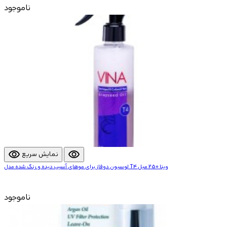
ناموجود
visibility
visibility
نمایش سریع
لوسیون دوفاز برای موهای آسیب دیده و رنگ شده مدل T4 وینا 250 میل
ناموجود