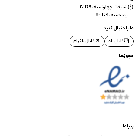
شنبه تا چهارشنبه، 9 تا 17
schedule
پنجشنبه، 9 تا 13
ما را دنبال کنید
arrow_outward
forum
کانال بله
کانال تلگرام
مجوزها
زیباما