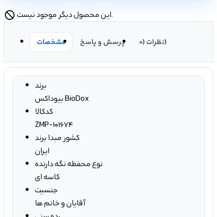
این محصول دیگر موجود نیست.
block
نظرات (0)
پرسش و پاسخ
مشخصات
برند
بیوداکس BioDox
کدکالا
ZMP-101674
کشور مبدا برند
ایران
نوع محفظه نگه دارنده
کاسه ای
جنسیت
آقایان و خانم ها
رده سنی