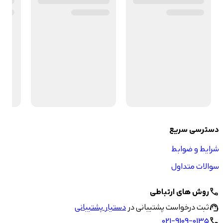
دسترسی سریع
شرایط و ضوابط
سوالات متداول
روش های ارتباطی
call
ثبت درخواست پشتیبانی در
دستیار پشتیبانی
support_agent
021-9109-0135
call