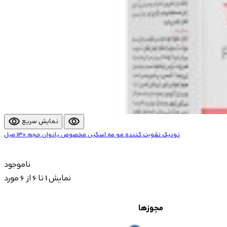
visibility
visibility
نمایش سریع
تونیک تقویت کننده مو مه اسکین مخصوص بانوان حجم 130 میل
ناموجود
نمایش 1 تا 6 از 6 مورد
مجوزها