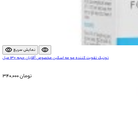
visibility
visibility
نمایش سریع
تونیک تقویت کننده مو مه اسکین مخصوص آقایان حجم 130 میل
340,000 تومان