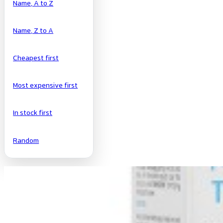
Name, A to Z
Name, Z to A
Cheapest first
Most expensive first
In stock first
Random