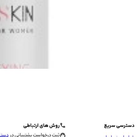
دسترسی سریع
روش های ارتباطی
call
ثبت درخواست پشتیبانی در
دستیا
support_agent