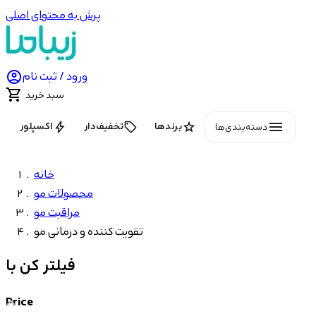
پرش به محتوای اصلی

ورود / ثبت نام

سبد خرید
menu
bolt
local_offer
star
برندها
تخفیف‌دار
اکسپلور
دسته‌بندی‌ها
خانه
محصولات مو
مراقبت مو
تقویت کننده و درمانی مو
فیلتر کن با
Price