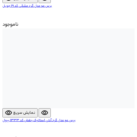
برس مو مدل گرد مشکی کد 19 جویل
ناموجود
visibility
visibility
نمایش سریع
برس مو مدل گرد آنتی استاتیک بنفش کد 1333 بیول