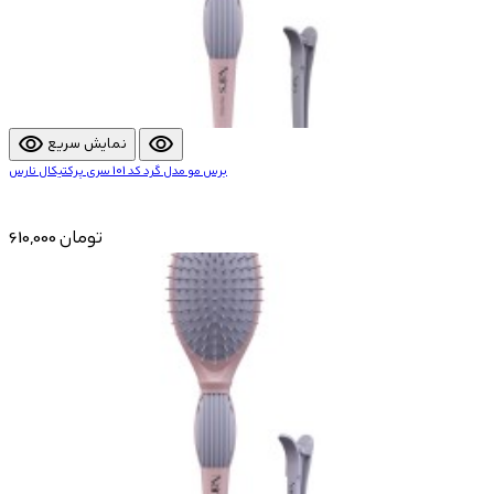
visibility
visibility
نمایش سریع
برس مو مدل گرد کد 101 سری پرکتیکال نارس
610,000 تومان