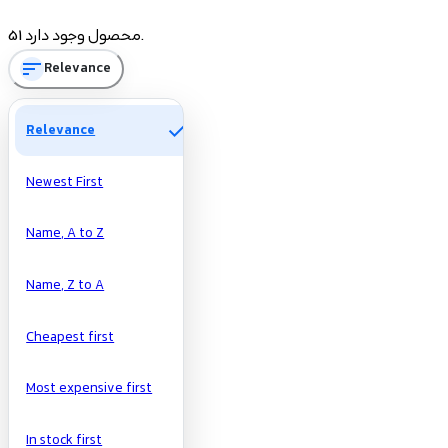
Price
51 محصول وجود دارد.
sort
Relevance
تومان
تومان
Manufacturers
check
Relevance
Newest First
Name, A to Z
Name, Z to A
Cheapest first
Most expensive first
In stock first