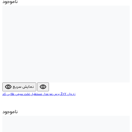
ناموجود
visibility
visibility
نمایش سریع
برس مو مدل مستطیل تخت سیمی طلایی کد Z07 زد وان
ناموجود