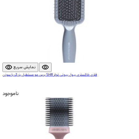
visibility
visibility
نمایش سریع
برس مو مستطیل بزرگ با سوزن SHR فلزی خاکستری بیول بیوتی تولز
ناموجود