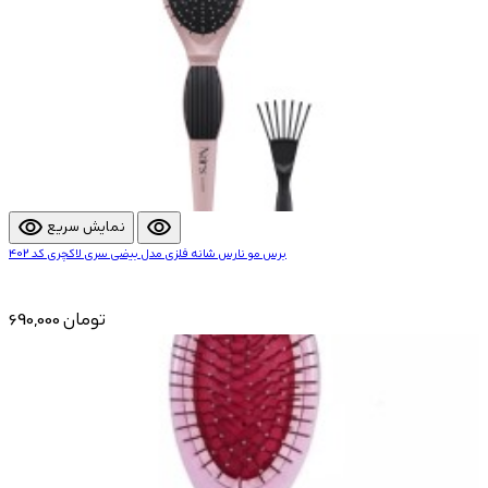
visibility
visibility
نمایش سریع
برس مو نارس شانه فلزی مدل بیضی سری لاکچری کد 402
690,000 تومان