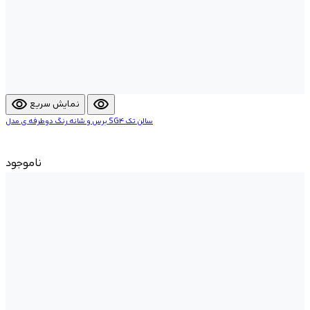
visibility
visibility
نمایش سریع
برس و شانه رنگ دوطرفه ی مدل SG4 سالن تک
ناموجود