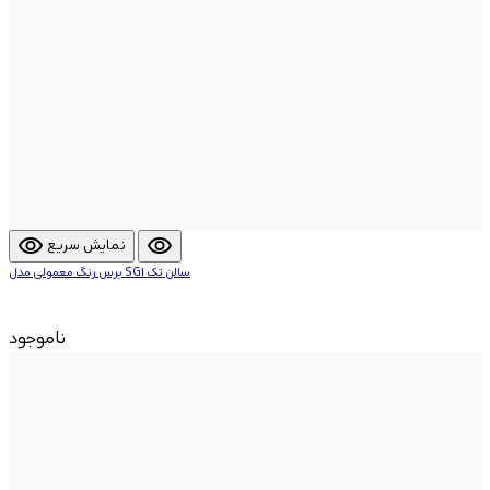
visibility
visibility
نمایش سریع
برس رنگ معمولی مدل SG1 سالن تک
ناموجود