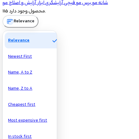
شانه مو
برس مو
قیچی آرایشگری
ابزار آرایش و اصلاح مو
2
ابزار آرایش و اصلاح مو
115 محصول وجود دارد.
51
برس مو
sort
Relevance
60
شانه مو
7
قیچی آرایشگری
check
Relevance
Price
Newest First
تومان
تومان
Name, A to Z
Manufacturers
Name, Z to A
Cheapest first
Most expensive first
In stock first