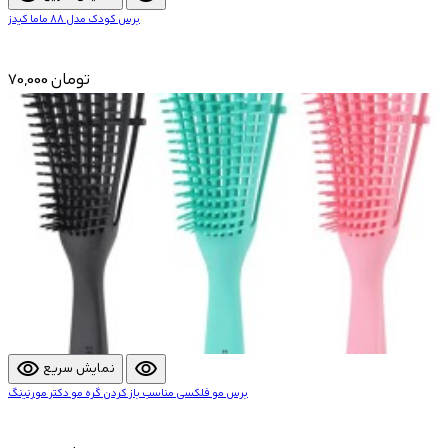
برس کودک مدل 88 ماما کیدز
70,000 تومان
visibility
visibility
نمایش سریع
برس مو فلکسی مناسب باز کردن گره مو دکتر مورنینگ