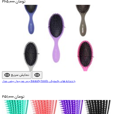
265,000 تومان
visibility
visibility
نمایش سریع
برس مو بیول بیضی مدل beauty tools با دندانه ‌های پلاستیکی
251,000 تومان