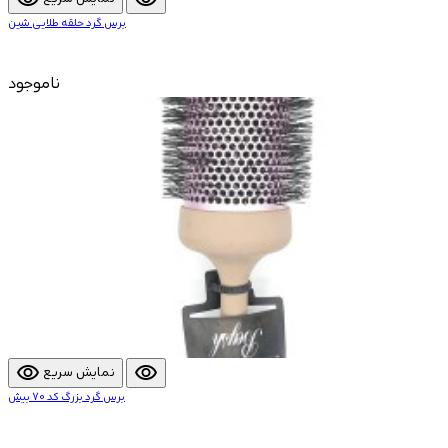
برس گرد حلقه طلایی شین
ناموجود
visibility
visibility
نمایش سریع
برس گرد بزرگ کد 70 بیش