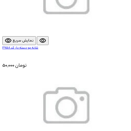
visibility
visibility
نمایش سریع
شانه مو دسته دار کد 2958
50,000 تومان