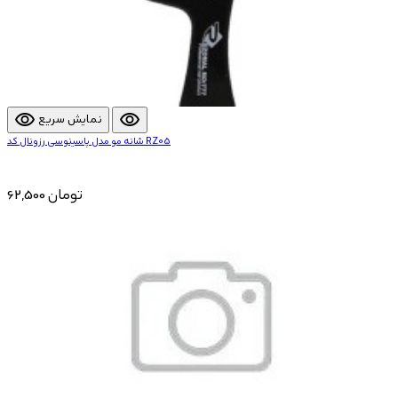
visibility
visibility
نمایش سریع
شانه مو مدل پاسینوسی رزونال کد RZ05
62,500 تومان