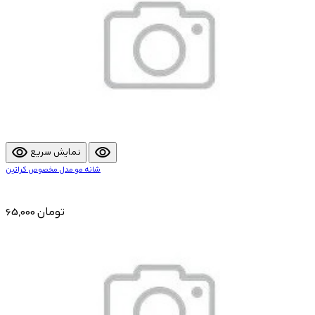
visibility
visibility
نمایش سریع
شانه مو مدل مخصوص کراتین
65,000 تومان