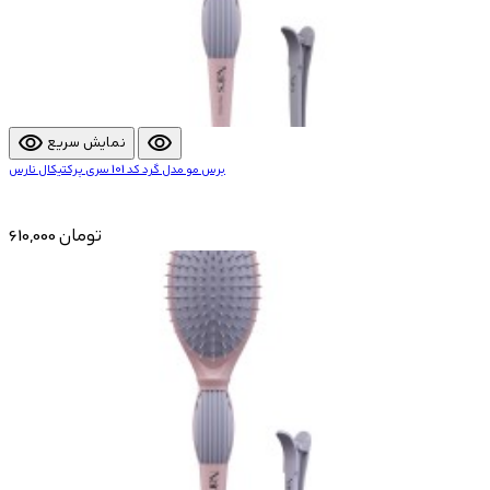
visibility
visibility
نمایش سریع
برس مو مدل گرد کد 101 سری پرکتیکال نارس
610,000 تومان