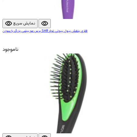
visibility
visibility
نمایش سریع
برس مو بیضی بزرگ با سوزن SHR فلزی بنفش بیول بیوتی تولز
ناموجود