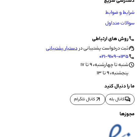
دسترسی سریع
شرایط و ضوابط
سوالات متداول
روش های ارتباطی
call
ثبت درخواست پشتیبانی در
دستیار پشتیبانی
support_agent
021-9109-0135
call
شنبه تا چهارشنبه، 9 تا 17
schedule
پنجشنبه، 9 تا 13
ما را دنبال کنید
arrow_outward
forum
کانال بله
کانال تلگرام
مجوزها