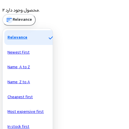
Price
2 محصول وجود دارد.
sort
Relevance
تومان
تومان
Manufacturers
check
Relevance
Newest First
Name, A to Z
Name, Z to A
Cheapest first
Most expensive first
In stock first