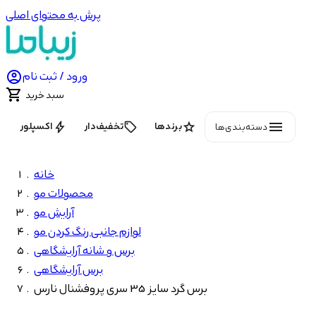
پرش به محتوای اصلی

ورود / ثبت نام

سبد خرید
menu
bolt
local_offer
star
برندها
تخفیف‌دار
اکسپلور
دسته‌بندی‌ها
خانه
محصولات مو
آرایش مو
لوازم جانبی رنگ کردن مو
برس و شانه آرایشگاهی
برس آرایشگاهی
برس گرد سایز 35 سری پروفشنال نارس