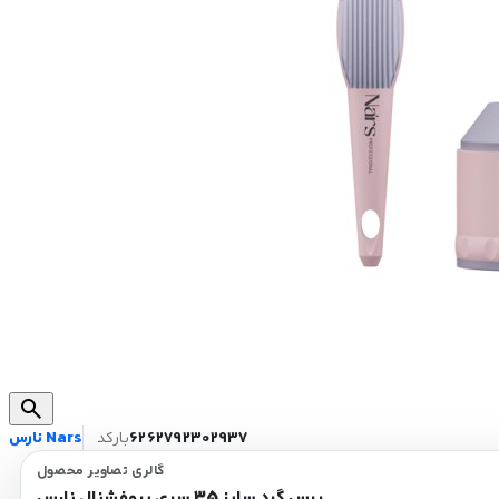
search
6262792302937
بارکد
نارس Nars
گالری تصاویر محصول
برس گرد سایز 35 سری پروفشنال نارس