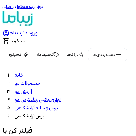
پرش به محتوای اصلی

ورود / ثبت نام

سبد خرید
menu
bolt
local_offer
star
برندها
تخفیف‌دار
اکسپلور
دسته‌بندی‌ها
خانه
محصولات مو
آرایش مو
لوازم جانبی رنگ کردن مو
برس و شانه آرایشگاهی
برس آرایشگاهی
فیلتر کن با