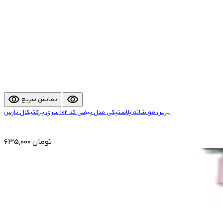
visibility
visibility
نمایش سریع
برس مو شانه پلاستیکی مدل بیضی کد 102 سری پرکتیکال نارس
635,000 تومان