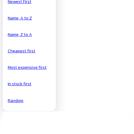
Newest First
Name, A to Z
Name, Z to A
Cheapest first
Most expensive first
In stock first
Random