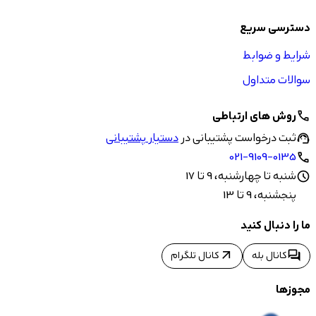
دسترسی سریع
شرایط و ضوابط
سوالات متداول
روش های ارتباطی
call
ثبت درخواست پشتیبانی در
دستیار پشتیبانی
support_agent
021-9109-0135
call
شنبه تا چهارشنبه، 9 تا 17
schedule
پنجشنبه، 9 تا 13
ما را دنبال کنید
arrow_outward
forum
کانال بله
کانال تلگرام
مجوزها