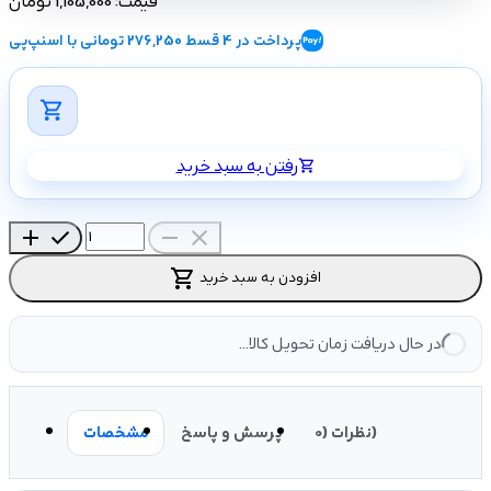
قیمت:
1,105,000 تومان
پرداخت در 4 قسط 276,250 تومانی با اسنپ‌پی
shopping_cart
رفتن به سبد خرید
shopping_cart
add
check
remove
close
shopping_cart
افزودن به سبد خرید
در حال دریافت زمان تحویل کالا...
نظرات (0)
پرسش و پاسخ
مشخصات