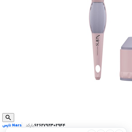
search
6262792302944
بارکد
نارس Nars