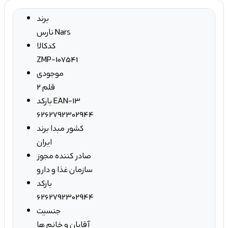
برند
نارس Nars
کدکالا
ZMP-107541
موجودی
2 قلم
بارکد EAN-13
6262792302944
کشور مبدا برند
ایران
صادر کننده مجوز
سازمان غذا و دارو
بارکد
6262792302944
جنسیت
آقایان و خانم ها