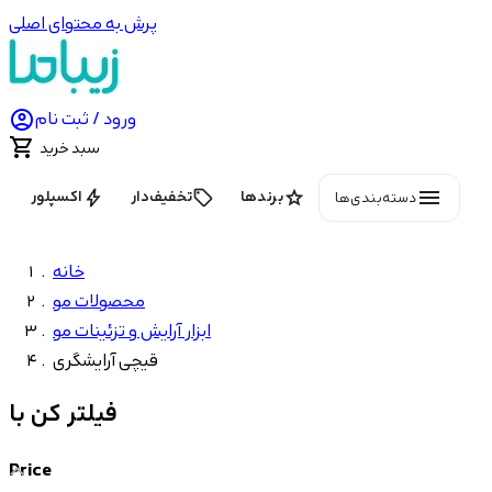
پرش به محتوای اصلی

ورود / ثبت نام

سبد خرید
menu
bolt
local_offer
star
برندها
تخفیف‌دار
اکسپلور
دسته‌بندی‌ها
خانه
محصولات مو
ابزار آرایش و تزئینات مو
قیچی آرایشگری
فیلتر کن با
Price