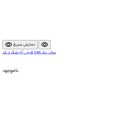
visibility
visibility
نمایش سریع
قیچی آرایشگری کد SW1 سالن تک
ناموجود