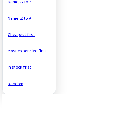
Name, A to Z
Name, Z to A
Cheapest first
Most expensive first
In stock first
Random