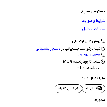
دسترسی سریع
شرایط و ضوابط
سوالات متداول
روش های ارتباطی
call
ثبت درخواست پشتیبانی در
دستیار پشتیبانی
support_agent
021-9109-0135
call
شنبه تا چهارشنبه، 9 تا 17
schedule
پنجشنبه، 9 تا 13
ما را دنبال کنید
arrow_outward
forum
کانال بله
کانال تلگرام
مجوزها