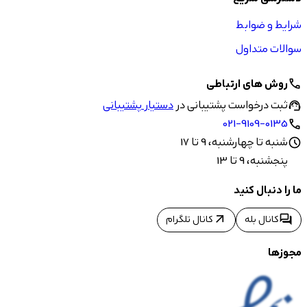
شرایط و ضوابط
سوالات متداول
روش های ارتباطی
call
ثبت درخواست پشتیبانی در
دستیار پشتیبانی
support_agent
021-9109-0135
call
شنبه تا چهارشنبه، 9 تا 17
schedule
پنجشنبه، 9 تا 13
ما را دنبال کنید
arrow_outward
forum
کانال بله
کانال تلگرام
مجوزها