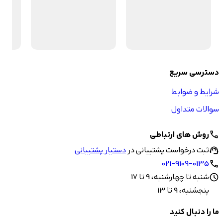
دسترسی سریع
شرایط و ضوابط
سوالات متداول
روش های ارتباطی
call
ثبت درخواست پشتیبانی در
دستیار پشتیبانی
support_agent
021-9109-0135
call
شنبه تا چهارشنبه، 9 تا 17
schedule
پنجشنبه، 9 تا 13
ما را دنبال کنید