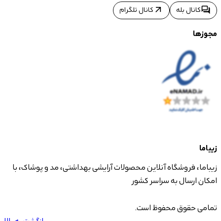
arrow_outward
forum
کانال بله
کانال تلگرام
مجوزها
زیباما
زیباما، فروشگاه آنلاین محصولات آرایشی بهداشتی، مد و پوشاک، با
امکان ارسال به سراسر کشور
تمامی حقوق محفوظ است.