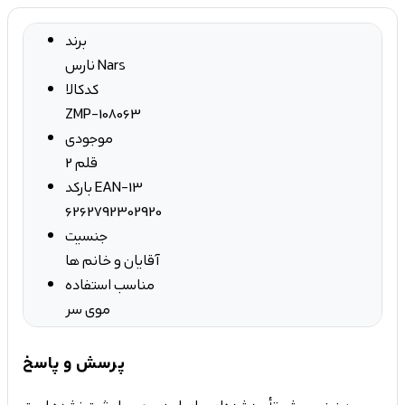
برند
نارس Nars
کدکالا
ZMP-108063
موجودی
2 قلم
بارکد EAN-13
6262792302920
جنسیت
آقایان و خانم ها
مناسب استفاده
موی سر
پرسش و پاسخ