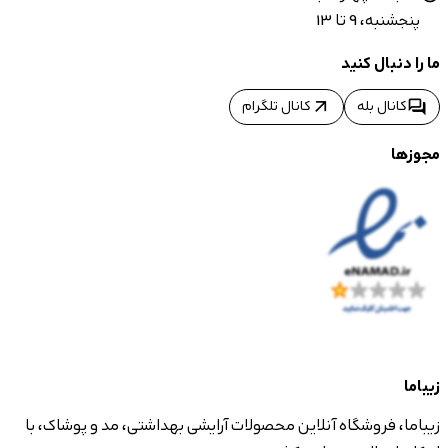
پنجشنبه، 9 تا 13
ما را دنبال کنید
arrow_outward
forum
کانال بله
کانال تلگرام
مجوزها
زیباما
زیباما، فروشگاه آنلاین محصولات آرایشی بهداشتی، مد و پوشاک، با