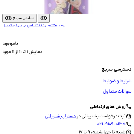
visibility
visibility
نمایش سریع
اسپری بدن کودک مدل Frozen اویور 130 میل
ناموجود
نمایش 1 تا 11 از 11 مورد
دسترسی سریع
شرایط و ضوابط
سوالات متداول
روش های ارتباطی
call
ثبت درخواست پشتیبانی در
دستیار پشتیبانی
support_agent
021-9109-0135
call
شنبه تا چهارشنبه، 9 تا 17
schedule