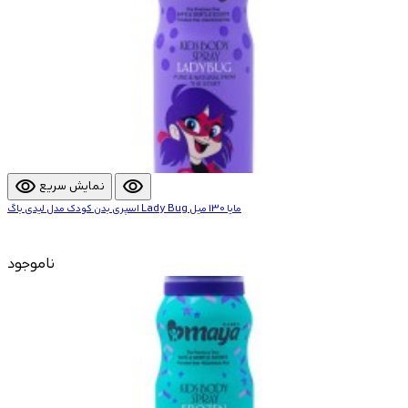
visibility
visibility
نمایش سریع
اسپری بدن کودک مدل لیدی باگ Lady Bug مایا 130 میل
ناموجود