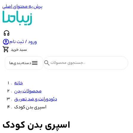
پرش به محتوای اصلی
headphones

ورود / ثبت نام

سبد خرید
menu
search
دسته‌بندی‌ها
خانه
محصولات بدن
دئودورانت و ضد تعریق
اسپری بدن کودک
اسپری بدن کودک