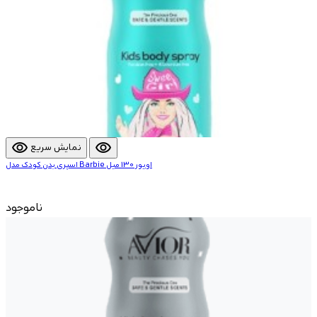
visibility
visibility
نمایش سریع
اسپری بدن کودک مدل Barbie اویور 130 میل
ناموجود