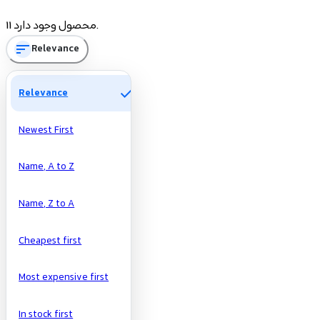
Price
11 محصول وجود دارد.
sort
Relevance
تومان
تومان
Manufacturers
check
Relevance
Newest First
Name, A to Z
Name, Z to A
Cheapest first
Most expensive first
In stock first