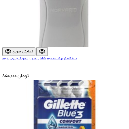
visibility
visibility
نمایش سریع
دستگاه گرم کننده موم خشابی مروارید – رنگ بندی رندوم
850,000 تومان