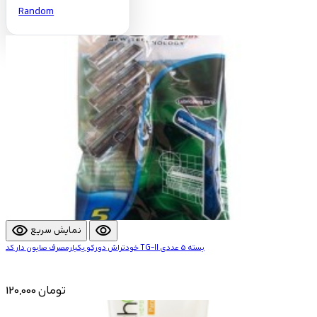
Random
visibility
visibility
نمایش سریع
خودتراش دورکو یکبارمصرف صابون دار کد TG-II بسته 5 عددی
120,000 تومان