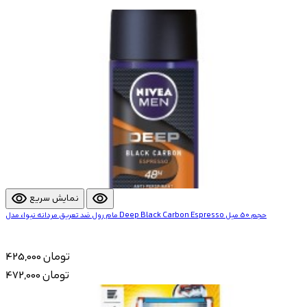
visibility
visibility
نمایش سریع
مام رول ضد تعریق مردانه نیوا، مدل Deep Black Carbon Espresso حجم 50 میل
425,000 تومان
472,000 تومان