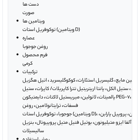
دست ها
صورت
ویتامین ها
توکوفریل استات (ویتامین D)
عصاره
روغن جوجوبا
فرم محصول
کرمی
ترکیبات
ارافین مایع، گلیسریل استئارات، کوکوگلیسرید، اتیل هگزیل
سید، ستیل الکل، پانتا اریتریتیل تترا کاپریلات/ کاپرات، ستیل
پالمیتات، لانولین، میریستیل لاکتات، دایمتیکون PEG-7، بیزواکس، پتاسیم ستیل
فسفات، ترایتانولامین، روغن
جوجوبا، توکوفریل استات (ویتامین D)، آروما، متیل پارابن، پروپیل پارابن،
وره، آلفا ایزو متیلیونون، بوتیل فنیل متیل پروپیونال، بنزیل
سالیسیلات
روش استفاده