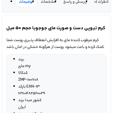
نظرات (0)
پرسش و پاسخ
مشخصات
توضیحات
کرم تیوپی دست و صورت مای جوجوبا حجم 50 میل
کرم مرطوب کننده مای به افزایش انعطاف پذیری پوست شما
کمک کرده و باعث میشود پوست از هرگونه خشکی در امان باشد.
برند
مای my
کدکالا
ZMP-100708
بارکد EAN-13
6260482520029
کشور مبدا برند
ایران