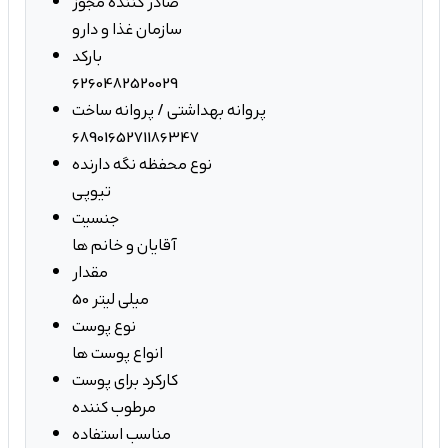
صادر کننده مجوز
سازمان غذا و دارو
بارکد
6260482520029
پروانه بهداشتی / پروانه ساخت
6890165271186347
نوع محفظه نگه دارنده
تیوپی
جنسیت
آقایان و خانم ها
مقدار
50 میلی لیتر
نوع پوست
انواع پوست ها
کارکرد برای پوست
مرطوب کننده
مناسب استفاده