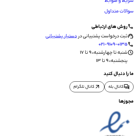
شرایط و ضوابط
سوالات متداول
روش های ارتباطی
call
ثبت درخواست پشتیبانی در
دستیار پشتیبانی
support_agent
021-9109-0135
call
شنبه تا چهارشنبه، 9 تا 17
schedule
پنجشنبه، 9 تا 13
ما را دنبال کنید
arrow_outward
forum
کانال بله
کانال تلگرام
مجوزها