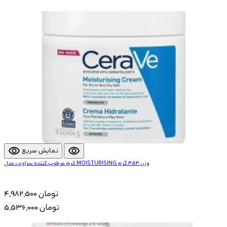
visibility
visibility
نمایش سریع
کرم مرطوب کننده سراوی، مدل MOISTURISING وزن 454 گرم
4,982,500 تومان
5,536,000 تومان