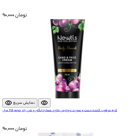
90,000 تومان
visibility
visibility
نمایش سریع
کرم مرطوب کننده دست و صورت نیوتیس حاوی عصاره انگور و شی باتر حجم 75 میل
90,000 تومان