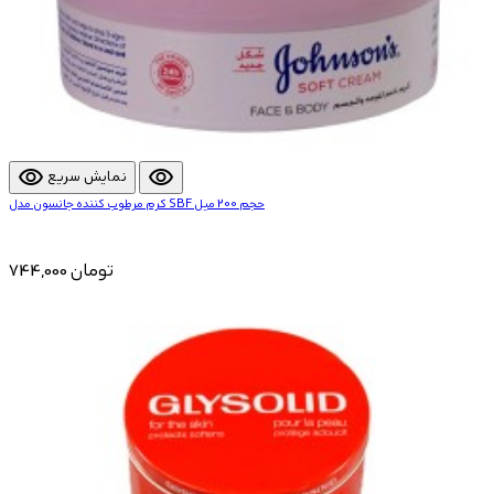
visibility
visibility
نمایش سریع
کرم مرطوب کننده جانسون مدل SBF حجم 200 میل
744,000 تومان