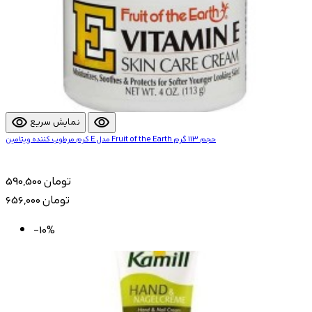
visibility
visibility
نمایش سریع
کرم مرطوب کننده ویتامین E مدل Fruit of the Earth حجم 113 گرم
590,500 تومان
656,000 تومان
-10%