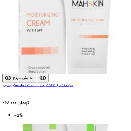
visibility
visibility
نمایش سریع
کرم مرطوب کننده مه اسکین حاوی SPF حجم 40 میل
268,000 تومان
-5%