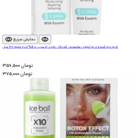
visibility
visibility
نمایش سریع
کرم نرم کننده درم انجلین مخصوص کودکان حاوی اوسرین و 5% اوره حجم 100 میل
356,500 تومان
375,000 تومان