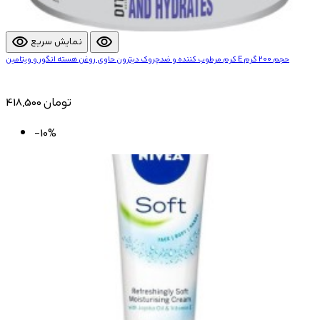
visibility
visibility
نمایش سریع
کرم مرطوب کننده و ضدچروک دیترون حاوی روغن هسته انگور و ویتامین E حجم 200 گرم
418,500 تومان
-10%