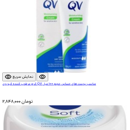
visibility
visibility
نمایش سریع
کرم مرطوب کننده کیو وی QV مناسب پوست های حساس حجم 100 میل
2,848,000 تومان