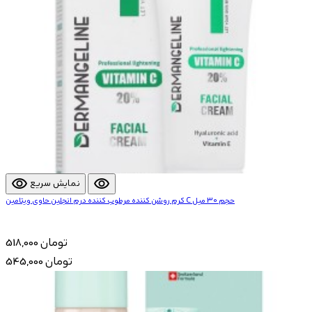
visibility
visibility
نمایش سریع
کرم روشن کننده مرطوب کننده درم انجلین حاوی ویتامین C حجم 30 میل
518,000 تومان
545,000 تومان