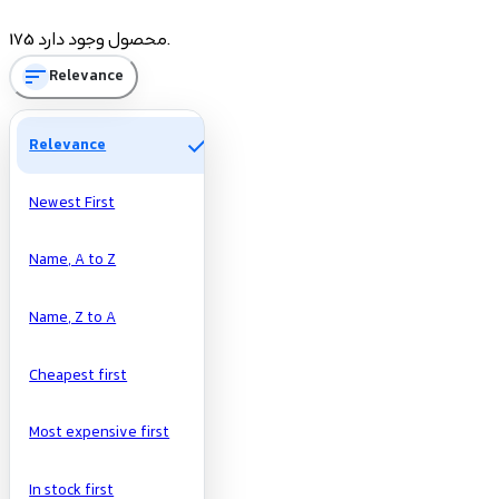
Price
175 محصول وجود دارد.
sort
Relevance
تومان
تومان
Manufacturers
check
Relevance
Newest First
Name, A to Z
Name, Z to A
Cheapest first
Most expensive first
In stock first