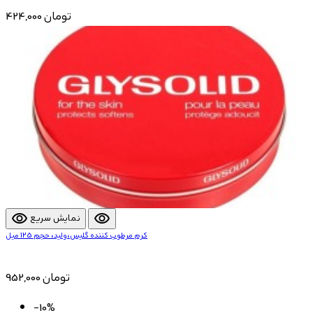
424,000 تومان
visibility
visibility
نمایش سریع
کرم مرطوب کننده گلیس،ولید، حجم 125 میل
952,000 تومان
-10%