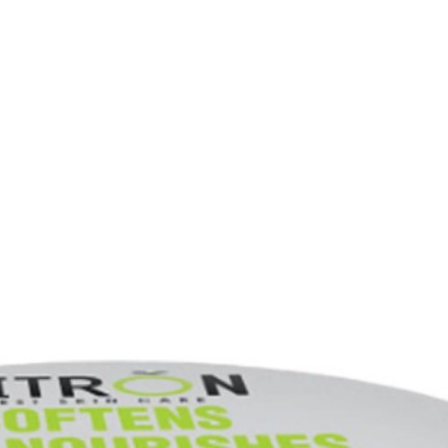
ک دریایی،آب دیونیزه،پارافین مایع،گلیسیرین،سدیم پی سی ای،اسید لاکت
مقدار مناسب از این مح