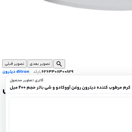
search
تصویر بعدی
تصویر قبلی
6263308300829
بارکد
دیترون ditron
گالری تصاویر محصول
ادو و شی باتر حجم 200 میل
کرم مرطوب کننده دیترون روغن آووکادو و شی باتر حجم 200 میل
تغذیه، نرم و ترمیم کننده پوست
مرطوب کننده و آبرسان قوی
حاوی روغن آووکادو، زیتون و شی باتر