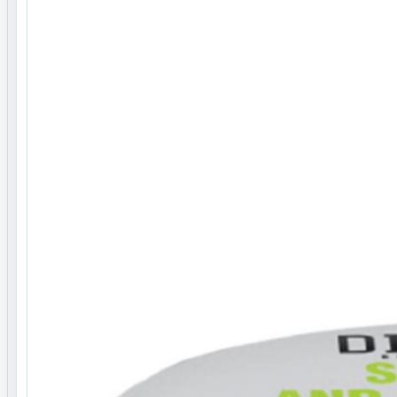
فرم محصول
روغن
کرمی
ترکیبات
یک،اسانس مجاز آرایشی بهداشتی،آلانتونین،دایمتیکون،ستیل
الکل ،اسید استئاریک،وازلین
روش استفاده
صول را روی پوست دست و صورت بزنید و به آرامی پخش کنید
نگهداری و هشدارها
از تماس با چشم جلوگیری شود.
در دمای اتاق (20 الی 30 درجه سانتیگراد) نگهداری شود.
در صورت ورود به چشم ، چشم ها را با آب فراوان بشوریید
دور از دسترس اطفال بگذارید.
دور از نور مستقیم آفتاب نگهداری شود.
پرسش و پاسخ