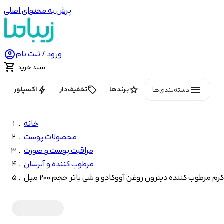
پرش به محتوای اصلی

ورود / ثبت نام

سبد خرید
menu
bolt
local_offer
star
برندها
تخفیف‌دار
اکسپلور
دسته‌بندی‌ها
خانه
محصولات پوست
مراقبت پوست و صورت
مرطوب کننده و آبرسان
کرم مرطوب کننده دیترون روغن آووکادو و شی باتر حجم 200 میل