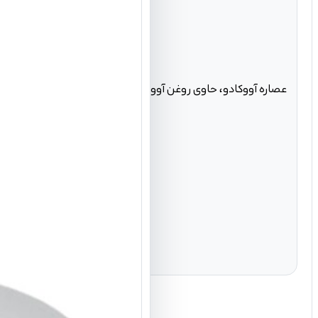
عصاره آووکادو، حاوی روغن آووکادو، زیتون، شی باتر، عصاره جلب