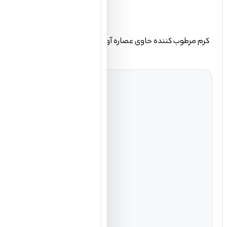
کرم مرطوب کننده حاوی عصاره آووکادو، حاوی روغن آووکادو، زیتون،