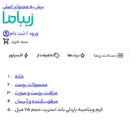
پرش به محتوای اصلی

ورود / ثبت نام

سبد خرید
menu
bolt
local_offer
star
برندها
تخفیف‌دار
اکسپلور
دسته‌بندی‌ها
خانه
محصولات پوست
مراقبت پوست و صورت
مرطوب کننده و آبرسان
کرم ویتامینه یاردلی باند استریت حجم 75 میل