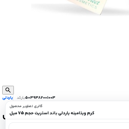
search
5039382001003
بارکد
یاردلی
گالری تصاویر محصول
اردلی باند استریت حجم 75 میل
کرم ویتامینه یاردلی باند استریت حجم 75 میل