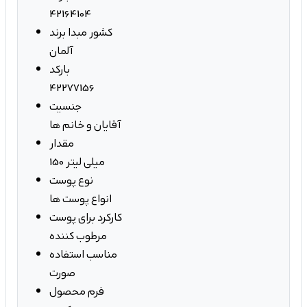
42164104
کشور مبدا برند
آلمان
بارکد
42277156
جنسیت
آقایان و خانم ها
مقدار
150 میلی لیتر
نوع پوست
انواع پوست ها
کارکرد برای پوست
مرطوب کننده
مناسب استفاده
صورت
فرم محصول