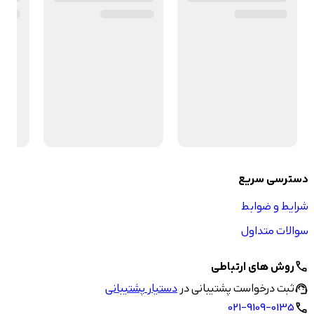
دسترسی سریع
شرایط و ضوابط
سوالات متداول
روش های ارتباطی
call
ثبت درخواست پشتیبانی در
دستیار پشتیبانی
support_agent
021-9109-0135
call