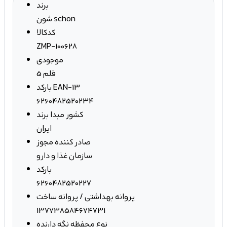
برند
شون schon
کدکالا
ZMP-100628
موجودی
5 قلم
بارکد EAN-13
6260482520234
کشور مبدا برند
ایران
صادر کننده مجوز
سازمان غذا و دارو
بارکد
6260482520227
پروانه بهداشتی / پروانه ساخت
137738584674731
نوع محفظه نگه دارنده