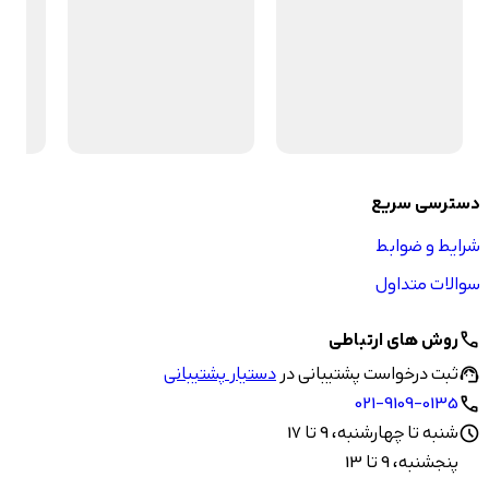
دسترسی سریع
شرایط و ضوابط
سوالات متداول
روش های ارتباطی
call
ثبت درخواست پشتیبانی در
دستیار پشتیبانی
support_agent
021-9109-0135
call
شنبه تا چهارشنبه، 9 تا 17
schedule
پنجشنبه، 9 تا 13