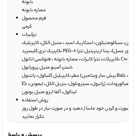
بابونه
عصاره بابونه
فرم محصول
کرمی
ترکیبات
یسرین، سیکلومتیکون، استئاریک اسید، ستیل الکل، کاپریلیک
کاپریک تری گلیسرید، PEG-8 بیزواکس (موم زنبور عسل)، پنتا اریتریتیل تترا
کاپریلات، تترا کاپرات، عصاره بابونه ، فنوکسی اتانول، C10-30 کلسترول، لانسترول
استر، آمینو متیل پروپانول،
عطر، کاپریلیل گلیکول، پانتنول (پیش ساز ویتامین B5)، توکوفریل استات (ویتامین
E)، کلرفنسین، سدیم هیالورونات، ژرانیول، سیترونلول، بنزیل الکل، لیمونن،
لینالول، آلفا ایزو متیل یونون
روش استفاده
ست صورت و گردن خود ماساژ دهید و در صورت نیاز در طول روز
تکرار نمایید.
پرسش و پاسخ