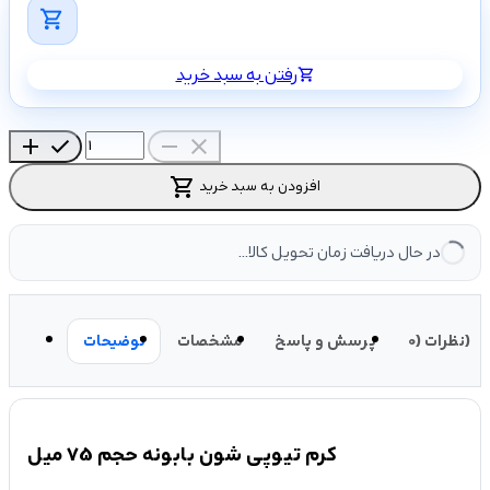
shopping_cart
رفتن به سبد خرید
shopping_cart
add
check
remove
close
shopping_cart
افزودن به سبد خرید
در حال دریافت زمان تحویل کالا...
نظرات (0)
پرسش و پاسخ
مشخصات
توضیحات
کرم تیوپی شون بابونه حجم 75 میل