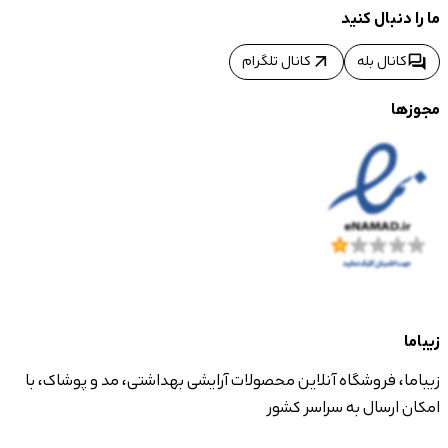
ما را دنبال کنید
arrow_outward
forum
کانال بله
کانال تلگرام
مجوزها
زیباما
زیباما، فروشگاه آنلاین محصولات آرایشی بهداشتی، مد و پوشاک، با
امکان ارسال به سراسر کشور