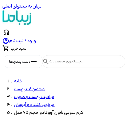
پرش به محتوای اصلی
headphones

ورود / ثبت نام

سبد خرید
menu
search
دسته‌بندی‌ها
خانه
محصولات پوست
مراقبت پوست و صورت
مرطوب کننده و آبرسان
کرم تیوپی شون آووکادو حجم 75 میل