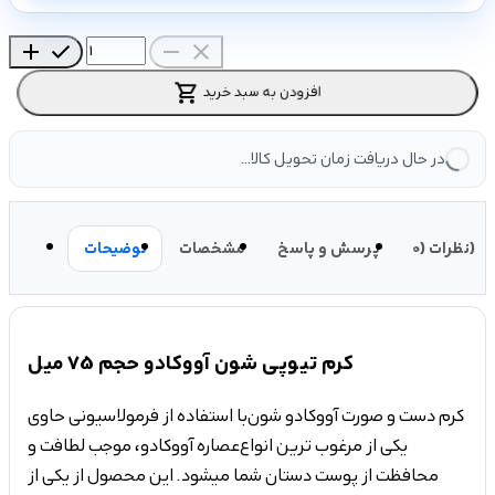
add
check
remove
close
shopping_cart
افزودن به سبد خرید
در حال دریافت زمان تحویل کالا...
نظرات (0)
پرسش و پاسخ
مشخصات
توضیحات
کرم تیوپی شون آووکادو حجم 75 میل
کرم دست و صورت آووکادو شون با استفاده از فرمولاسیونی حاوی
یکی از مرغوب­ ترین انواع
عصاره­ آووکادو
، موجب لطافت و
محافظت از پوست دستان شما می­شود. این محصول از یکی از