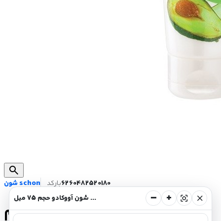
search
6260482520180
بارکد
شون schon
−
+
center_focus_strong
close
کرم تیوپی شون آووکادو حجم 75 میل
کرم تیوپی شون آووکادو حجم