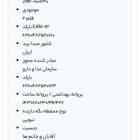
ZMP-100630
موجودی
2 قلم
بارکد EAN-13
6260482520180
کشور مبدا برند
ایران
صادر کننده مجوز
سازمان غذا و دارو
بارکد
6260482520173
پروانه بهداشتی / پروانه ساخت
1431820230992427
نوع محفظه نگه دارنده
تیوپی
جنسیت
آقایان و خانم ها