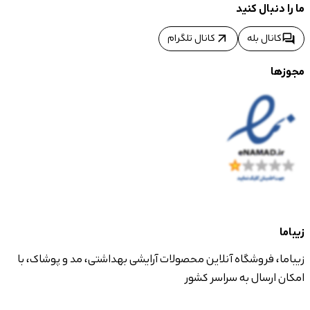
ما را دنبال کنید
arrow_outward
forum
کانال بله
کانال تلگرام
مجوزها
زیباما
زیباما، فروشگاه آنلاین محصولات آرایشی بهداشتی، مد و پوشاک، با
امکان ارسال به سراسر کشور