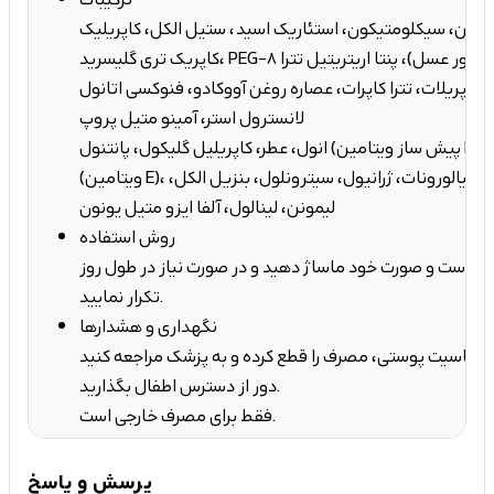
یسرین، سیکلومتیکون، استئاریک اسید، ستیل الکل، کاپریلیک
کاپریک تری گلیسرید، PEG-8 بیزواکس (موم زنبور عسل)، پنتا اریتریتیل تترا
کاپریلات، تترا کاپرات، عصاره روغن آووکادو، فنوکسی اتانول، C10-30 کلسترول،
لانسترول استر، آمینو متیل پروپ
انول، عطر، کاپریلیل گلیکول، پانتنول (پیش ساز ویتامین B5)، توکوفریل استات
(ویتامین E)، کلرفنسین، سدیم هیالورونات، ژرانیول، سیترونلول، بنزیل الکل،
لیمونن، لینالول، آلفا ایزو متیل یونون
روش استفاده
ست دست و صورت خود ماساژ دهید و در صورت نیاز در طول روز
تکرار نمایید.
نگهداری و هشدارها
دور از دسترس اطفال بگذارید.
فقط برای مصرف خارجی است.
پرسش و پاسخ