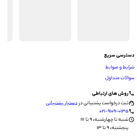
دسترسی سریع
شرایط و ضوابط
سوالات متداول
روش های ارتباطی
call
ثبت درخواست پشتیبانی در
دستیار پشتیبانی
support_agent
021-9109-0135
call
شنبه تا چهارشنبه، 9 تا 17
schedule
پنجشنبه، 9 تا 13