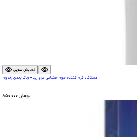
visibility
visibility
نمایش سریع
دستگاه گرم کننده موم خشابی مروارید – رنگ بندی رندوم
850,000 تومان