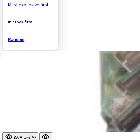
Most expensive first
In stock first
Random
visibility
visibility
نمایش سریع