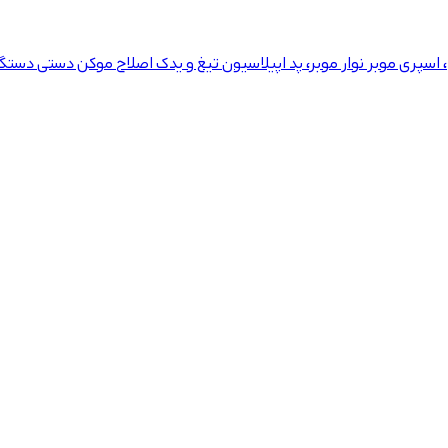
، اسپری موبر
نوار موبر، پد اپیلاسیون
تیغ و یدک اصلاح
موکن دستی
دستگا