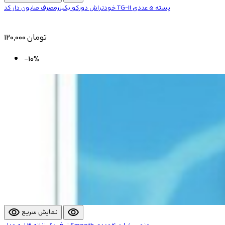
خودتراش دورکو یکبارمصرف صابون دار کد TG-II بسته 5 عددی
120,000 تومان
-10%
visibility
visibility
نمایش سریع