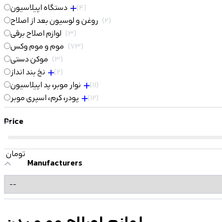
4
دستگاه اپیلاسیون
2
روغن و لوسیون بعد از اصلاح
3
لوازم اصلاح برقی
73
موم و موم وکس
3
موکن دستی
2
نخ بند انداز
11
نوار موبر، پد اپیلاسیون
12
پودر، کرم، اسپری موبر
Price
تومان
Manufacturers