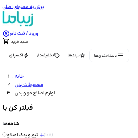
پرش به محتوای اصلی

ورود / ثبت نام

سبد خرید
menu
bolt
local_offer
star
برندها
تخفیف‌دار
اکسپلور
دسته‌بندی‌ها
خانه
محصولات بدن
لوازم اصلاح مو و بدن
فیلتر کن با
شاخه‌ها
108
تیغ و یدک اصلاح