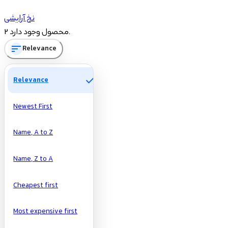
شاخه‌ها
نخ آرایشی
2
نخ آرایشی
2 محصول وجود دارد.
sort
Relevance
Price
check
Relevance
تومان
تومان
Newest First
Name, A to Z
Name, Z to A
Cheapest first
Most expensive first