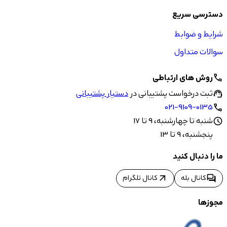
دسترسی سریع
شرایط و ضوابط
سوالات متداول
روش های ارتباطی
call
ثبت درخواست پشتیبانی در
دستیار پشتیبانی
support_agent
021-9109-0135
call
شنبه تا چهارشنبه، 9 تا 17
schedule
پنجشنبه، 9 تا 13
ما را دنبال کنید
arrow_outward
forum
کانال بله
کانال تلگرام
مجوزها