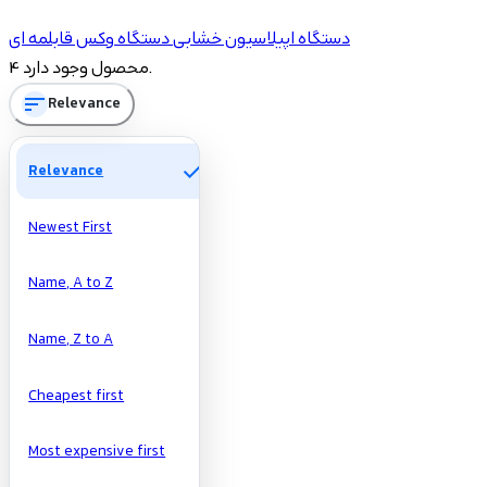
شاخه‌ها
دستگاه اپیلاسیون خشابی
دستگاه وکس قابلمه ای
1
دستگاه اپیلاسیون خشابی
4 محصول وجود دارد.
2
دستگاه وکس قابلمه ای
sort
Relevance
Price
check
Relevance
تومان
تومان
Newest First
Manufacturers
Name, A to Z
Name, Z to A
Cheapest first
Most expensive first