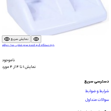
visibility
visibility
نمایش سریع
پایه دستگاه گرم کننده موم خشابی مدل دوقلو
ناموجود
نمایش 1 تا 4 از 4 مورد
دسترسی سریع
شرایط و ضوابط
سوالات متداول