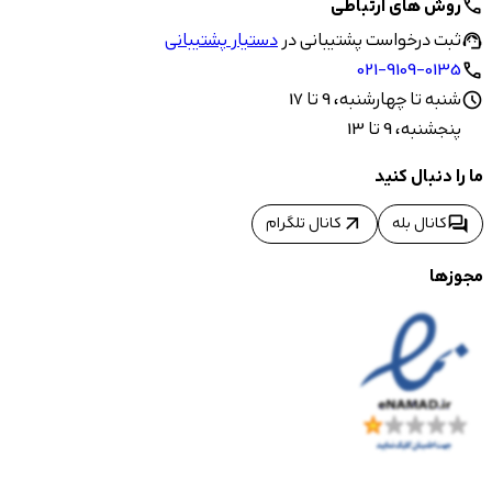
روش های ارتباطی
call
ثبت درخواست پشتیبانی در
دستیار پشتیبانی
support_agent
021-9109-0135
call
شنبه تا چهارشنبه، 9 تا 17
schedule
پنجشنبه، 9 تا 13
ما را دنبال کنید
arrow_outward
forum
کانال بله
کانال تلگرام
مجوزها